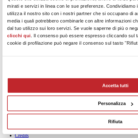
pandemia, possa finalmente arrivare una primavera fiorente e
mirati e servizi in linea con le sue preferenze. Condividiamo i
rigogliosa anche per il settore delle costruzioni italiano ed europeo.
utilizza il nostro sito con i nostri partner che si occupano di a
media i quali potrebbero combinarle con altre informazioni ch
dal tuo utilizzo sui loro servizi. Se vuole saperne di più o neg
Febbraio 2021
clicchi qui
. Il consenso può essere espresso cliccando sul ta
cookie di profilazione può negare il consenso sul tasto "Rifiut
Accetta tutti
News
aziende
Articoli
Personalizza
Chi siamo
Mog 231/01
Rifiuta
Privacy
Cookie Policy
Credits