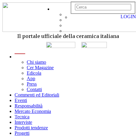
LOGIN
Il portale ufficiale della ceramica italiana
menu
Chi siamo
Cer Magazine
Edicola
App
Press
Contatti
Commenti ed Editoriali
Eventi
Responsabilità
Mercato Economia
Tecnica
Interviste
Prodotti tendenze
Progetti