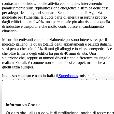
contrastare i lockdown delle attività economiche, intervenendo
parallelamente sulla riqualificazione energetica e sismica delle case,
per adeguarle ai migliori standard. Secondo i dati dell’Agenzia
mondiale per l’Energia, la quota parte di energia assorbita proprio
dagli edifici supera il 40%, una percentuale più alta rispetto a quella
di industrie e trasporti, e che molto contribuisce al cambiamento
climatico.
Misure incentivanti che potenzialmente possono interessare, per il
mercato italiano, la quasi totalità degli appartamenti e palazzi italiani,
se si pensa che solo il 2% di tutti gli alloggi è in classe energetica A e
che oltre la metà degli edifici ha più di 40 anni di vita. Una
situazione che, seppur su numeri diversi e con differenze tra singole
realtà nazionali, è comune non solo ai Paesi europei, ma anche a
quelli extra europei.
In questo contesto è nato in Italia il
Superbonus
, misura che
consente di intervenire sia in ambito sismico che di efficientamento
energetico, e che si affianca – in ambito europeo – a legislazioni
incentivanti per il comparto delle costruzioni diverse da paese a
paese, ma che sono state rafforzate ed ampliate – nella dotazione
finanziaria – dal Recovery Plan, il programma voluto dalla
Commissione Europea nel quadro del Next Generation EU.
Informativa Cookie
Grandi opportunità perché, in uscita dal pesante inverno della
Questo sito utilizza cookie di profilazione, anche di terze par