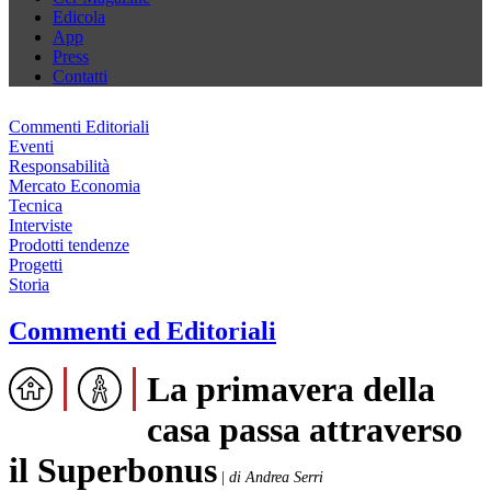
Edicola
App
Press
Contatti
Commenti Editoriali
Eventi
Responsabilità
Mercato Economia
Tecnica
Interviste
Prodotti tendenze
Progetti
Storia
Commenti ed Editoriali
La primavera della
casa passa attraverso
il Superbonus
|
di Andrea Serri