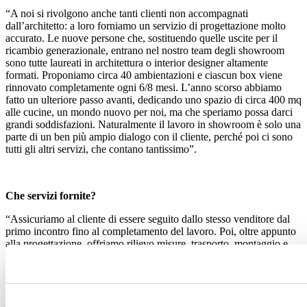
“A noi si rivolgono anche tanti clienti non accompagnati
dall’architetto: a loro forniamo un servizio di progettazione molto
accurato. Le nuove persone che, sostituendo quelle uscite per il
ricambio generazionale, entrano nel nostro team degli showroom
sono tutte laureati in architettura o interior designer altamente
formati. Proponiamo circa 40 ambientazioni e ciascun box viene
rinnovato completamente ogni 6/8 mesi. L’anno scorso abbiamo
fatto un ulteriore passo avanti, dedicando uno spazio di circa 400 mq
alle cucine, un mondo nuovo per noi, ma che speriamo possa darci
grandi soddisfazioni. Naturalmente il lavoro in showroom è solo una
parte di un ben più ampio dialogo con il cliente, perché poi ci sono
tutti gli altri servizi, che contano tantissimo”.
Che servizi fornite?
“Assicuriamo al cliente di essere seguito dallo stesso venditore dal
primo incontro fino al completamento del lavoro. Poi, oltre appunto
alla progettazione, offriamo rilievo misure, trasporto, montaggio e
installazione (abbiamo due squadre), consulenza tecnica, disegni
esecutivi per impianti da noi proposti, progettazione di impianti
termici e di condizionamento, noleggio di attrezzature e
naturalmente un accurato servizio post-vendita con personale
dedicato. Abbiamo anche un canale diretto su whatsapp con numero