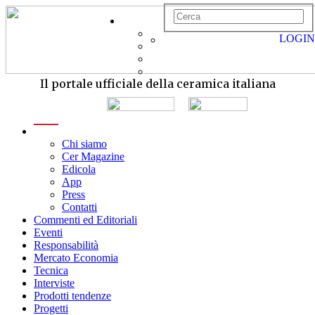
LOGIN
Il portale ufficiale della ceramica italiana
menu
Chi siamo
Cer Magazine
Edicola
App
Press
Contatti
Commenti ed Editoriali
Eventi
Responsabilità
Mercato Economia
Tecnica
Interviste
Prodotti tendenze
Progetti