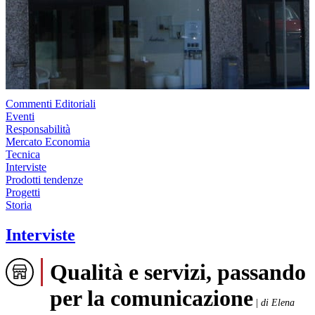
Commenti Editoriali
Eventi
Responsabilità
Mercato Economia
Tecnica
Interviste
Prodotti tendenze
Progetti
Storia
Interviste
Qualità e servizi, passando
per la comunicazione
|
di Elena