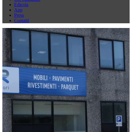
Edicola
App
Press
Contatti