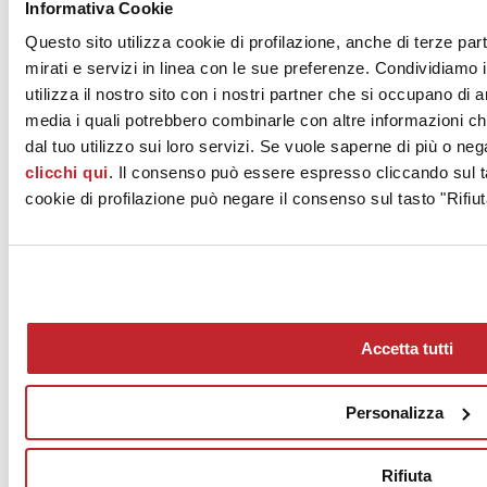
Informativa Cookie
riservato a clienti e installatori, così da fornire risposte immediate per
qualsiasi problema”.
Questo sito utilizza cookie di profilazione, anche di terze par
mirati e servizi in linea con le sue preferenze. Condividiamo i
utilizza il nostro sito con i nostri partner che si occupano di a
Nel campo dei pavimenti e rivestimenti, la vostra proposta è
media i quali potrebbero combinarle con altre informazioni ch
interamente “made in Italy”, perché?
dal tuo utilizzo sui loro servizi. Se vuole saperne di più o neg
“Il “made in Italy” è in assoluto il top sia in design che in tecnologia,
clicchi qui
. Il consenso può essere espresso cliccando sul ta
senza alcun dubbio! Direi che è avanti anni luce rispetto al resto del
cookie di profilazione può negare il consenso sul tasto "Rifiut
mondo; la nostra è una clientela medio-alta, molto esigente, non mi
sentirei di offrire un prodotto diverso”.
Parliamo di comunicazione: il vostro sito è davvero un invito
molto convincente ad incontrarvi.
Accetta tutti
“Alla comunicazione teniamo davvero tantissimo: abbiamo una
persona completamente dedicata al sito e alle nostre pagine su
Facebook, Instagram, YouTube e il canale specializzato Houzz. E’
Personalizza
un nostro punto d’orgoglio, e devo dire che ne godiamo l’efficacia:
pensi che dai questionari che chiediamo di compilare ai clienti, il
nostro sito web risulta il mezzo più efficace per il contatto, il motivo
che li ha spinti a venire da noi”.
Rifiuta