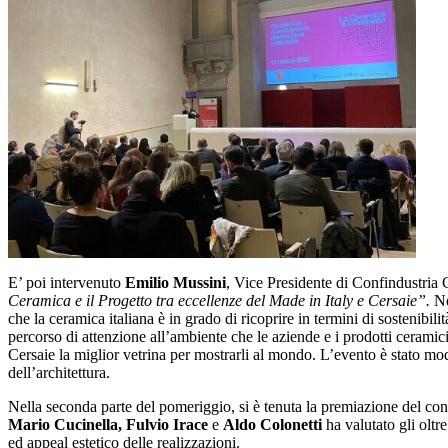
E’ poi intervenuto
Emilio Mussini
, Vice Presidente di Confindustria 
Ceramica e il Progetto tra eccellenze del Made in Italy e Cersaie”.
Ne
che la ceramica italiana è in grado di ricoprire in termini di sostenibili
percorso di attenzione all’ambiente che le aziende e i prodotti cerami
Cersaie la miglior vetrina per mostrarli al mondo. L’evento è stato m
dell’architettura.
Nella seconda parte del pomeriggio, si è tenuta la premiazione del co
Mario Cucinella, Fulvio Irace
e
Aldo Colonetti
ha valutato gli oltr
ed appeal estetico delle realizzazioni.