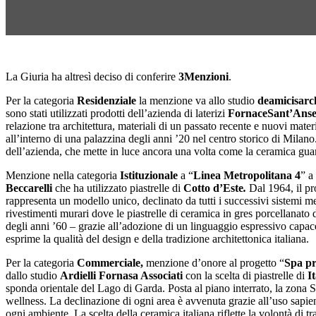
La Giuria ha altresì deciso di conferire
3
Menzioni
.
Per la categoria
Residenziale
la menzione va allo studio
deamicisarch
sono stati utilizzati prodotti dell’azienda di laterizi
Fornace
Sant’Ans
relazione tra architettura, materiali di un passato recente e nuovi mater
all’interno di una palazzina degli anni ’20 nel centro storico di Milano
dell’azienda, che mette in luce ancora una volta come la ceramica guard
Menzione nella categoria
Istituzionale
a “
Linea Metropolitana 4
” a
Beccarelli
che ha utilizzato piastrelle di
Cotto d’Este
.
Dal 1964, il pr
rappresenta un modello unico, declinato da tutti i successivi sistemi me
rivestimenti murari dove le piastrelle di ceramica in gres porcellanato
degli anni ’60 – grazie all’adozione di un linguaggio espressivo capace
esprime la qualità del design e della tradizione architettonica italiana.
Per la categoria
Commerciale,
menzione d’onore al progetto “
Spa pr
dallo studio
Ardielli Fornasa Associati
con la scelta di piastrelle di
I
sponda orientale del Lago di Garda. Posta al piano interrato, la zona Sp
wellness. La declinazione di ogni area è avvenuta grazie all’uso sapie
ogni ambiente. La scelta della ceramica italiana riflette la volontà di tr