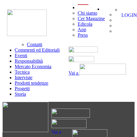
menu
Chi siamo
LOGIN
Cer Magazine
Edicola
App
Press
Contatti
Commenti ed Editoriali
Eventi
Responsabilità
Mercato Economia
Tecnica
Vai a
Interviste
Prodotti tendenze
Progetti
Storia
Vai a