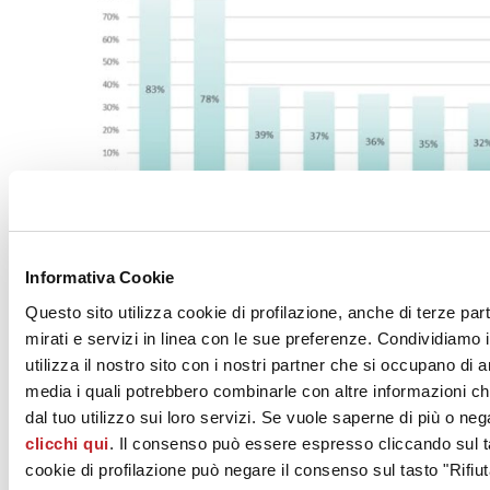
Nel panorama italiano, un discorso particolare meritano gli stadi,
Informativa Cookie
perché quelli esistenti sul nostro territorio faticano a rispettare le
nuove norme di sicurezza e a realizzare fatturati sufficienti per la
Questo sito utilizza cookie di profilazione, anche di terze par
loro manutenzione e riqualificazione. Secondo la FIGC, l’età media
mirati e servizi in linea con le sue preferenze. Condividiamo i
degli impianti italiani di Serie A utilizzati nella stagione sportiva
utilizza il nostro sito con i nostri partner che si occupano di a
2017-2018 è di 61 anni e la quasi totalità delle strutture non registra
da anni lavori di rinnovamento e di adattamento alle nuove norme di
media i quali potrebbero combinarle con altre informazioni ch
sicurezza. Da ciò si capisce facilmente come questo settore presenti
dal tuo utilizzo sui loro servizi. Se vuole saperne di più o neg
margini d’intervento particolarmente interessanti, soprattutto se si
clicchi qui
. Il consenso può essere espresso cliccando sul ta
considera che, in Italia, negli ultimi dieci anni sono stati investiti 180
milioni di euro di manutenzione negli stadi a fronte dei 15 miliardi di
cookie di profilazione può negare il consenso sul tasto "Rifiut
euro investiti negli stadi del resto dell’Europa. Ma le cose iniziano a