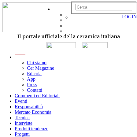
LOGIN
Il portale ufficiale della ceramica italiana
menu
Chi siamo
Cer Magazine
Edicola
App
Press
Contatti
Commenti ed Editoriali
Eventi
Responsabilità
Mercato Economia
Tecnica
Interviste
Prodotti tendenze
Progetti