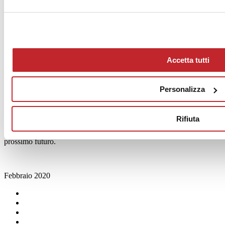
muoversi anche qui e gli stadi costituiscono ormai un asset sul quale
le società di calcio stanno investendo con determinazione,
soprattutto su quelli di nuova costruzione che puntano a essere
efficienti, dotati delle migliori infrastrutture e dei migliori impianti sia
a livello tecnologico che ambientale e che offrono servizi
diversificati al fine di generare importanti flussi di cassa anche oltre
Accetta tutti
la durata e l’andamento del campionato. Ecco allora che i progetti
dei nuovi stadi superano la dimensione dell’impianto sportivo e
diventano vere e proprie cittadelle sportive che ospitano, oltre allo
stadio, alberghi, centri medici sportivi, training center, scuole,
Personalizza
distretti commerciali, musei, uffici e in alcuni casi anche residenze
temporanee, oltre a zone verdi e parcheggi. Grazie all’ampliamento
delle funzioni e al coinvolgimento delle società calcistiche come
Rifiuta
attori principali e trainanti di queste trasformazioni, il settore è
destinato ad essere uno tra i più interessanti e più remunerativi del
prossimo futuro.
Febbraio 2020