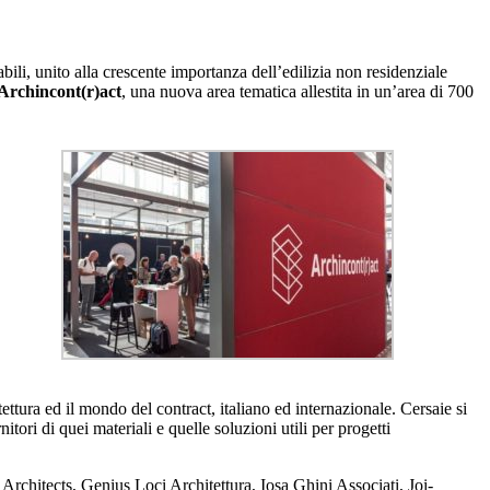
i, unito alla crescente importanza dell’edilizia non residenziale
Archincont(r)act
, una nuova area tematica allestita in un’area di 700
tettura ed il mondo del contract, italiano ed internazionale. Cersaie si
itori di quei materiali e quelle soluzioni utili per progetti
rchitects, Genius Loci Architettura, Iosa Ghini Associati, Joi-