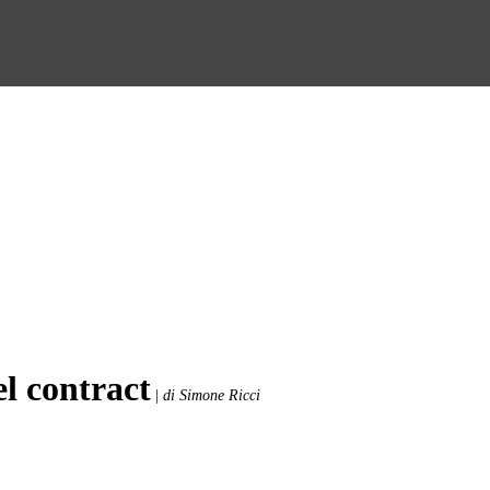
l contract
|
di Simone Ricci