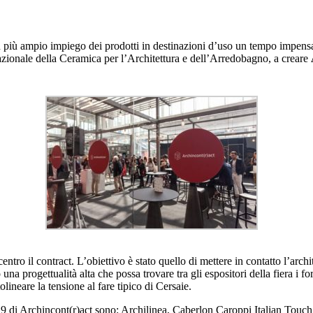
più ampio impiego dei prodotti in destinazioni d’uso un tempo impensabil
nazionale della Ceramica per l’Architettura e dell’Arredobagno, a creare
tro il contract. L’obiettivo è stato quello di mettere in contatto l’archi
 progettualità alta che possa trovare tra gli espositori della fiera i forn
tolineare la tensione al fare tipico di Cersaie.
 di Archincont(r)act sono: Archilinea, Caberlon Caroppi Italian Touch A