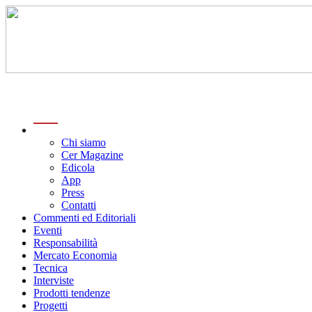
menu
Chi siamo
Cer Magazine
Edicola
App
Press
Contatti
Commenti ed Editoriali
Eventi
Responsabilità
Mercato Economia
Tecnica
Interviste
Prodotti tendenze
Progetti