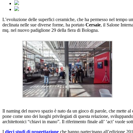
L’evoluzione delle superfici ceramiche, che ha permesso nel tempo un 
declinata nelle sue diverse forme, ha portato
Cersaie
, il Salone Inter
mq. nel nuovo padiglione 29 della fiera di Bologna.
Il naming del nuovo spazio è nato da un gioco di parole, che mette al cen
pone come uno dei luoghi privilegiati di questa relazione, sviluppando una
architettonici “chiavi in mano”. Il riferimento finale all’ ‘act’ vuole sot
I
dieci studi di progettazione
che hanno partecipano all’edizione 2019