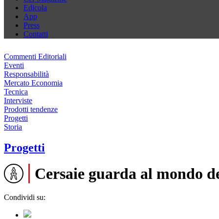
Edicola
App
Press
Contatti
Commenti Editoriali
Eventi
Responsabilità
Mercato Economia
Tecnica
Interviste
Prodotti tendenze
Progetti
Storia
Progetti
Cersaie guarda al mondo de
Condividi su: