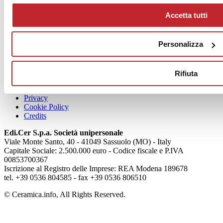
Accetta tutti
News
Personalizza
aziende
Articoli
Rifiuta
Chi siamo
Mog 231/01
Privacy
Cookie Policy
Credits
Edi.Cer S.p.a. Società unipersonale
Viale Monte Santo, 40 - 41049 Sassuolo (MO) - Italy
Capitale Sociale: 2.500.000 euro - Codice fiscale e P.IVA
00853700367
Iscrizione al Registro delle Imprese: REA Modena 189678
tel. +39 0536 804585 - fax +39 0536 806510
© Ceramica.info, All Rights Reserved.