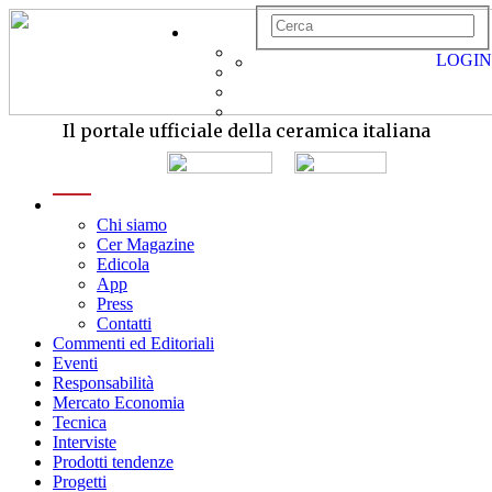
LOGIN
Il portale ufficiale della ceramica italiana
menu
Chi siamo
Cer Magazine
Edicola
App
Press
Contatti
Commenti ed Editoriali
Eventi
Responsabilità
Mercato Economia
Tecnica
Interviste
Prodotti tendenze
Progetti