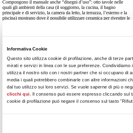
Compongono il manuale anche “disegni d’uso”: otto tavole nelle
quali gli ambienti della casa (il soggiorno, la cucina, il bagno
principale e di servizio, la camera da letto, la terrazza, l’esterno e la
piscina) mostrano dove è possibile utilizzare ceramica per rivestire le
diverse superfici.
Promuovendo i valori e le valenze del marchio
Ceramics of Italy
,
Ceramica Amica
sottolinea la presenza di ceramica anche in ambiti
non residenziali (centri commerciali, aeroporti, uffici, scuole, ecc.)
Informativa Cookie
con funzionalità e soluzioni tecniche avanzate.
Questo sito utilizza cookie di profilazione, anche di terze par
mirati e servizi in linea con le sue preferenze. Condividiamo i
Scarica il pdf di
Ceramica Amica
.
utilizza il nostro sito con i nostri partner che si occupano di a
media i quali potrebbero combinarle con altre informazioni ch
dal tuo utilizzo sui loro servizi. Se vuole saperne di più o neg
clicchi qui
. Il consenso può essere espresso cliccando sul ta
Settembre 2021
cookie di profilazione può negare il consenso sul tasto "Rifiut