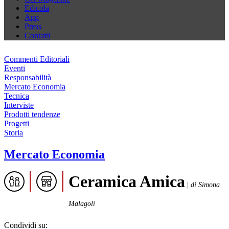
Edicola
App
Press
Contatti
Commenti Editoriali
Eventi
Responsabilità
Mercato Economia
Tecnica
Interviste
Prodotti tendenze
Progetti
Storia
Mercato Economia
Ceramica Amica
|
di Simona
Malagoli
Condividi su: