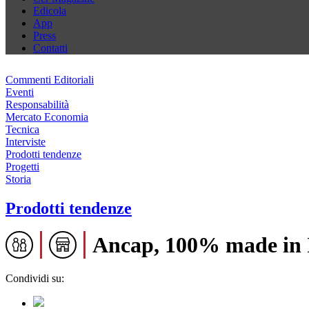
Edicola
App
Press
Contatti
Commenti Editoriali
Eventi
Responsabilità
Mercato Economia
Tecnica
Interviste
Prodotti tendenze
Progetti
Storia
Prodotti tendenze
Ancap, 100% made in 
Condividi su: