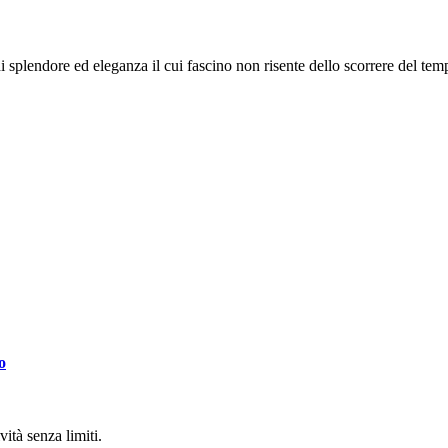
 splendore ed eleganza il cui fascino non risente dello scorrere del tempo
o
ità senza limiti.