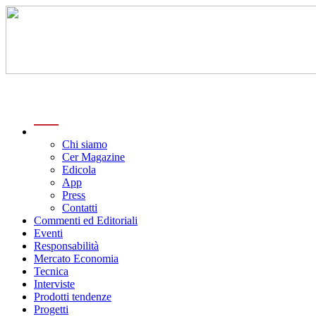
menu
Chi siamo
Cer Magazine
Edicola
App
Press
Contatti
Commenti ed Editoriali
Eventi
Responsabilità
Mercato Economia
Tecnica
Interviste
Prodotti tendenze
Progetti