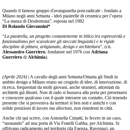
Quando il famoso gruppo d'avanguardia post-radicale - fondato a
Milano negli anni Settanta - ideò piastrelle di ceramica per l’opera
“La stanza di Desdemona”, esposta nel 1982
Di Rolando Giovannini*
“
La piastrella, un progetto costantemente in bilico tra espressività e
funzionalismo per scavalcare gli steccati linguistici e le rigide
discipline di pittura, artigianato, design e architettura
”, (cit.
Alessandro Guerriero
, fondatore nel 1976 con
Adriana
Guerriero
di
Alchimia
).
(Aprile 2024)
| A cavallo degli anni Settanta/Ottanta gli Studi in
ambito design a Milano erano un crogiolo di idee, di innovazione, di
ricerca, frequentati da molti giovani, anche stranieri, attorniati da
architetti già illustri. Non di rado si bussava alla porta per presentarsi
e conoscere qualcuno con il quale intessere un contatto. Ciò tenendo
presente che si proveniva da territori sì ben noti e antichi e con
solide posizioni di lavoro ma alloctoni, non risiedenti in città.
Anche chi qui scrive, con Antonella Cimatti, lo fecero in un caso,
“suonando” ad una porta di Via Fratelli Gabba, per Alchimia. Si
offrivano radicamento nel territorio (da Faenza, Ravenna), un