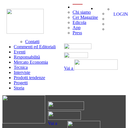
menu
Chi siamo
LOGIN
Cer Magazine
Edicola
App
Press
Contatti
Commenti ed Editoriali
Eventi
Responsabilità
Mercato Economia
Tecnica
Vai a
Interviste
Prodotti tendenze
Progetti
Storia
Vai a