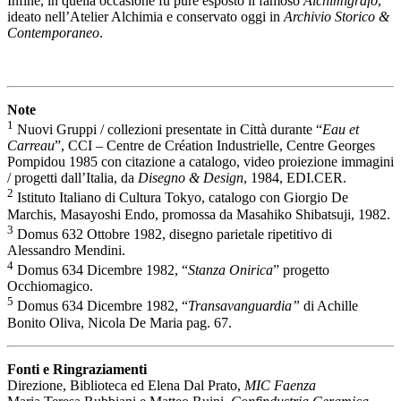
Infine, in quella occasione fu pure esposto il famoso
Alchimigrafo
,
ideato nell’Atelier Alchimia e conservato oggi in
Archivio Storico &
Contemporaneo
.
Note
1
Nuovi Gruppi / collezioni presentate in Città durante “
Eau et
Carreau
”, CCI – Centre de Création Industrielle, Centre Georges
Pompidou 1985 con citazione a catalogo, video proiezione immagini
/ progetti dall’Italia, da
Disegno & Design
, 1984, EDI.CER.
2
Istituto Italiano di Cultura Tokyo, catalogo con Giorgio De
Marchis, Masayoshi Endo, promossa da Masahiko Shibatsuji, 1982.
3
Domus 632 Ottobre 1982, disegno parietale ripetitivo di
Alessandro Mendini.
4
Domus 634 Dicembre 1982, “
Stanza Onirica
” progetto
Occhiomagico.
5
Domus 634 Dicembre 1982, “
Transavanguardia”
di Achille
Bonito Oliva, Nicola De Maria pag. 67.
Fonti e Ringraziamenti
Direzione, Biblioteca ed Elena Dal Prato,
MIC Faenza