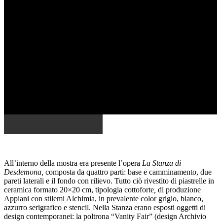
All’interno della mostra era presente l’opera
La
Stanza di
Desdemona,
composta da quattro parti: base e camminamento, due
pareti laterali e il fondo con rilievo. Tutto ciò rivestito di piastrelle in
ceramica formato 20×20 cm, tipologia cottoforte
,
di produzione
Appiani con stilemi Alchimia, in prevalente color grigio, bianco,
azzurro serigrafico e stencil. Nella Stanza erano esposti oggetti di
design contemporanei: la poltrona “Vanity Fair” (design Archivio