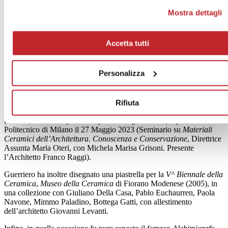
tutti". Se non vuole i cookie di profilazione può negare il
Sempre di Alchimia furono i due workshop di Alessandro Guerriero
Mostra dettagli
consenso sul tasto "Rifiuta".
all’Istituto Ballardini di Faenza,
Totemone
(1997) e
Viso-Vaso
(2000), con grande coinvolgimento di studentesse, studenti e
professori. Da essi scaturirono numerosi elaborati, inventariati e
Accetta tutti
conservati nel MISA, Museo permanente dell’Istituto faentino
(2008). Come pure è di Alchimia il progetto decorativo del premio
Oscar della Ceramica,
assegnato nel 2003 alla memoria dello
Personalizza
scultore e designer Alfonso Leoni della Villeroy & Boch.
Alessandro Guerriero (
Compasso d’Oro
1982) ha parlato in
dettaglio delle origini degli stilemi di Alchimia in ABA di Brera nel
Rifiuta
2013, durante la lezione di
Tecnologia dei Materiali per il Restauro
(Arcore, esiste una probabile parziale registrazione) e presenziato al
Politecnico di Milano il 27 Maggio 2023 (Seminario su
Materiali
Ceramici dell’Architettura. Conoscenza e Conservazione
, Direttrice
Assunta Maria Oteri, con Michela Marisa Grisoni. Presente
l’Architetto Franco Raggi).
Guerriero ha inoltre disegnato una piastrella per la
V^ Biennale della
Ceramica
,
Museo della Ceramica
di Fiorano Modenese (2005), in
una collezione con Giuliano Della Casa, Pablo Euchaurren, Paola
Navone, Mimmo Paladino, Bottega Gatti, con allestimento
dell’architetto Giovanni Levanti.