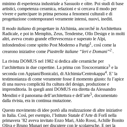
minimo di esperienza industriale a Sassuolo e oltre. Poi studi di base
artistici, competenza ceramica, relazioni e si cercava il modo per
vivere e partecipare in prima persona a fenomeni culturali e di
progettazione contemporanei veramente intensi, nuovi, inediti.
Il
modo italiano
di progettare in Alchimia, ancorché in Architettura
Radicale, e poi in Memphis, Zeus, Tendentse, Ollo Design e in molti
altri, aveva creato grande effervescenza e superato le Alpi,
1
infondendosi come spirito Post Moderno a Parigi
, così come la
2.
crearono iniziative come
Piastrelle italiane “Ieri e Domani”
.
La rivista DOMUS nel 1982 si dedica alle ceramiche per
3
l’architettura in due copertine. La prima con Toscoceramica
e la
4
seconda con Appiani/Bonicalzi, di Alchimia/Centrokappa
. E’ la
testimonianza di come veramente fosse il momento giusto: fu l’apice
di una nuova complicità fra cultura del design, produzione e
imprenditoria. In quegli anni DOMUS era diretta da Alessandro
5
Mendini e il panorama dell’architettura e dell’arte
, documentato
dalla rivista, era in continua mutazione.
Questo movimento di idee portò alla realizzazione di altre iniziative
in Italia. Così, per esempio, l’Istituto Statale d’Arte di Forlì nella
primavera ’82 aveva invitato Enzo Mari, Aldo Rossi, Achille Bonito
Oliva e Bruno Munari per discutere con le scolaresche. E per la