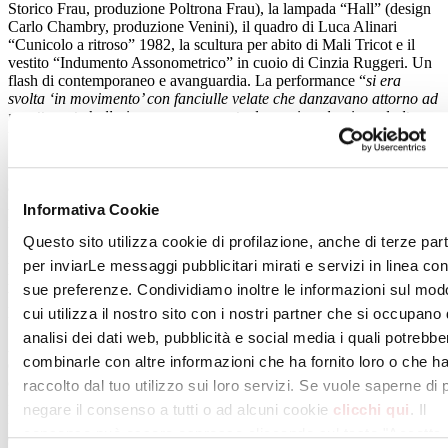
Storico Frau, produzione Poltrona Frau), la lampada “Hall” (design
Carlo Chambry, produzione Venini), il quadro di Luca Alinari
“Cunicolo a ritroso” 1982, la scultura per abito di Mali Tricot e il
vestito “Indumento Assonometrico” in cuoio di Cinzia Ruggeri. Un
flash di contemporaneo e avanguardia. La performance “
si era
svolta ‘in movimento’ con fanciulle velate che danzavano attorno ad
un attraente ballerino, accompagnate da musica classica ad alto
volume”,
dalla testimonianza di Mariangela Bonicalzi.
Su idea di chi scrive (allora designer per Bonicalzi/Kerstone) questo
allestimento fu scomposto e, in parte, donato al Museo di
Assopiastrelle (poi Confindustria Ceramica) creato a Sassuolo (MO)
Informativa Cookie
nel 1995, con allestimenti disegnati da Marco Zanini e Marta
Sansoni; e in parte donato al Museo Internazionale delle Ceramiche
Questo sito utilizza cookie di profilazione, anche di terze part
in Faenza, dove la collezione di piastrelle contemporanee era sempre
per inviarLe messaggi pubblicitari mirati e servizi in linea con
più ampia, significativa e unica. Porzioni di quell’allestimento sono
sue preferenze. Condividiamo inoltre le informazioni sul mod
tuttora visibili in entrambi i musei e l’opera è catalogata presso
l’Istituto dei Beni Culturali Emilia Romagna
(PatER)
.
cui utilizza il nostro sito con i nostri partner che si occupano 
analisi dei dati web, pubblicità e social media i quali potrebbe
Alchimia ha ideato oggetti, vasi in terraglia bianca marcati, esposti in
combinarle con altre informazioni che ha fornito loro o che h
eventi milanesi e fieristici e realizzato altri interventi in ambito
ceramico a Faenza. Tra questi, l’iniziativa
La Stanza Infelice
(P.C.
raccolto dal tuo utilizzo sui loro servizi. Se vuole saperne di 
Bontempi, A. Guerriero), allestita presso la Sala Consigliare del
negare il consenso a tutti o ad alcuni cookie
clicchi qui
. Il
Municipio nel gennaio 1984 durante il Convegno
Aspetti progettuali
consenso può essere espresso cliccando sul tasto "Accetta
e stilistici dei decori per piastrelle
.