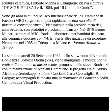
scultura ceramica, Filiberto Menna a Caltagirone ideava e curava
“DE SCULPTURA I e II, 1984, poi “Il Cotto e il Crudo”.
Sono gli anni in cui nel Museo Internazionale delle Ceramiche in
Faenza (MIC) sorge e si amplia rapidamente una
raccolta di
piastrelle contemporanee
(l’idea nacque nella seconda metà degli
anni Settanta, con prototipi e produzioni firmate). Nel 1978 Bruno
Munari, sempre al MIC, fonda il laboratorio per bambini dedicato
alla ceramica
Giocare con l’Arte.
Fra le altre iniziative da ricordare
Neomerce nel 1985 in Triennale a Milano e a Verona
Abitare il
Tempo
.
La sera di martedì 20 Settembre 1982, nello showroom di Armando
Bonicalzi a Solbiate Olona (VA), viene inaugurata la mostra
Sogno
erotico di una notte di mezza estate,
promossa dallo stesso Bonicalzi
con la realizzazione di Appiani Ceramiche. Il progetto era di Studio
Alchimia/Centrokappa Stefano Casciani, Carla Ceccariglia, Bruno
Gregori; accompagnò la mostra una performance di Giancarlo Soldi,
Centrokappa Visual Production.