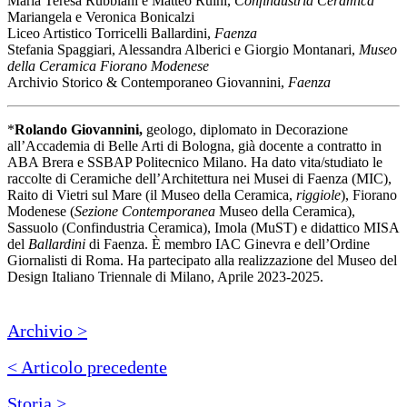
Maria Teresa Rubbiani e Matteo Ruini,
Confindustria Ceramica
Mariangela e Veronica Bonicalzi
Liceo Artistico Torricelli Ballardini,
Faenza
Stefania Spaggiari, Alessandra Alberici e Giorgio Montanari,
Museo
della Ceramica Fiorano Modenese
Archivio Storico & Contemporaneo Giovannini,
Faenza
*
Rolando Giovannini,
geologo, diplomato in Decorazione
all’Accademia di Belle Arti di Bologna, già docente a contratto in
ABA Brera e SSBAP Politecnico Milano. Ha dato vita/studiato le
rac­colte di Ceramiche dell’Architettura nei Musei di Faenza (MIC),
Raito di Vietri sul Mare (il Museo della Ceramica,
rig­giole
), Fiorano
Modenese (
Sezione Contemporanea
Museo della Ceramica),
Sassuolo (Confindustria Ceramica), Imola (MuST) e didattico MISA
del
Ballardini
di Faenza. È membro IAC Ginevra e dell’Ordine
Giornalisti di Roma. Ha partecipa­to alla realizzazione del Museo del
Design Italiano Triennale di Milano, Aprile 2023-2025.
Archivio >
< Articolo precedente
Storia >