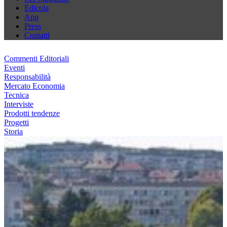
Edicola
App
Press
Contatti
Commenti Editoriali
Eventi
Responsabilità
Mercato Economia
Tecnica
Interviste
Prodotti tendenze
Progetti
Storia