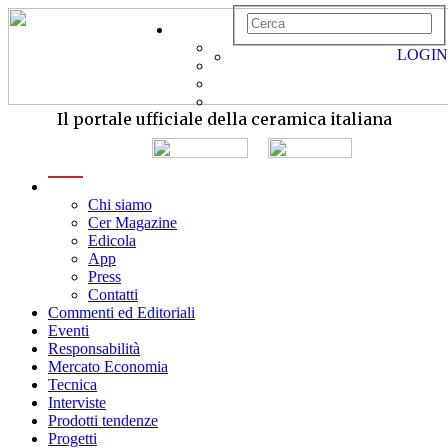
LOGIN
Il portale ufficiale della ceramica italiana
menu
Chi siamo
Cer Magazine
Edicola
App
Press
Contatti
Commenti ed Editoriali
Eventi
Responsabilità
Mercato Economia
Tecnica
Interviste
Prodotti tendenze
Progetti