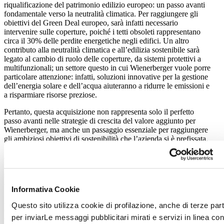
riqualificazione del patrimonio edilizio europeo: un passo avanti
fondamentale verso la neutralità climatica. Per raggiungere gli
obiettivi del Green Deal europeo, sarà infatti necessario
intervenire sulle coperture, poiché i tetti obsoleti rappresentano
circa il 30% delle perdite energetiche negli edifici. Un altro
contributo alla neutralità climatica e all’edilizia sostenibile sarà
legato al cambio di ruolo delle coperture, da sistemi protettivi a
multifunzionali; un settore questo in cui Wienerberger vuole porre
particolare attenzione: infatti, soluzioni innovative per la gestione
dell’energia solare e dell’acqua aiuteranno a ridurre le emissioni e
a risparmiare risorse preziose.
Pertanto, questa acquisizione non rappresenta solo il perfetto
passo avanti nelle strategie di crescita del valore aggiunto per
Wienerberger, ma anche un passaggio essenziale per raggiungere
gli ambiziosi obiettivi di sostenibilità che l’azienda si è prefissata.
Inoltre, questo passo avanti contribuirà a fornire soluzioni per
alloggi a prezzi accessibili e di alta qualità a un numero di persone
mai raggiunto prima e, allo stesso tempo, ad affrontare in modo
sostenibile la questione del cambiamento climatico e delle sue
conseguenze.
Informativa Cookie
A livello locale, questa acquisizione vedrà l’integrazione tra i
Questo sito utilizza cookie di profilazione, anche di terze part
quattro stabilimenti di Wienerberger siti a Bubano, Feltre, Terni e
per inviarLe messaggi pubblicitari mirati e servizi in linea con
Gattinara, focalizzati nella produzione di laterizi, blocchi per