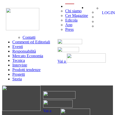
menu
Chi siamo
LOGIN
Cer Magazine
Edicola
App
Press
Contatti
Commenti ed Editoriali
Eventi
Responsabilità
Mercato Economia
Tecnica
Vai a
Interviste
Prodotti tendenze
Progetti
Storia
Vai a