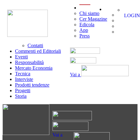
menu
Chi siamo
LOGIN
Cer Magazine
Edicola
App
Press
Contatti
Commenti ed Editoriali
Eventi
Responsabilità
Mercato Economia
Tecnica
Vai a
Interviste
Prodotti tendenze
Progetti
Storia
Vai a