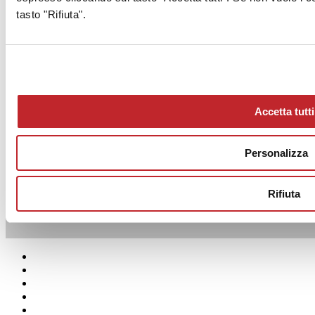
Keope
tasto "Rifiuta".
grès porcellanato
Noord
Taupe
30x60 cm - 20 mm
Altre info sul prodotto >
vai al catalogo
grès porcellanato
Noord
Accetta tutti
Grey
60x60 cm - 20 mm
Personalizza
grès porcellanato
Noord
White
Rifiuta
60x120 cm - 20 mm
Altre info sul prodotto >
vai al catalogo