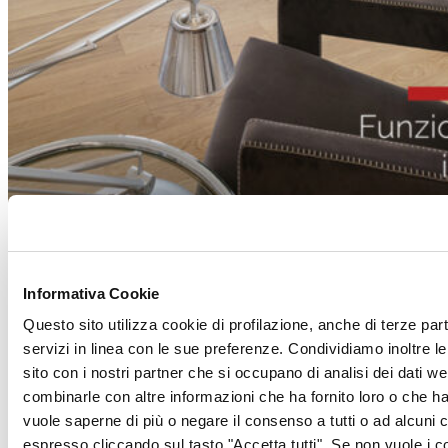
Vai al sommar
Informativa Cookie
Questo sito utilizza cookie di profilazione, anche di terze part
servizi in linea con le sue preferenze. Condividiamo inoltre le 
sito con i nostri partner che si occupano di analisi dei dati w
combinarle con altre informazioni che ha fornito loro o che han
vuole saperne di più o negare il consenso a tutti o ad alcuni
Superfici Ceramiche
espresso cliccando sul tasto "Accetta tutti". Se non vuole i c