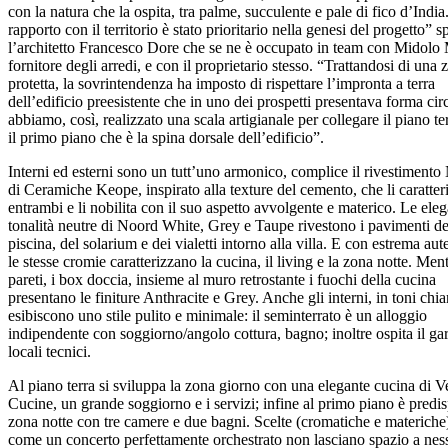
con la natura che la ospita, tra palme, succulente e pale di fico d’India.
rapporto con il territorio è stato prioritario nella genesi del progetto” s
l’architetto Francesco Dore che se ne è occupato in team con Midolo 
fornitore degli arredi, e con il proprietario stesso. “Trattandosi di una 
protetta, la sovrintendenza ha imposto di rispettare l’impronta a terra
dell’edificio preesistente che in uno dei prospetti presentava forma cir
abbiamo, così, realizzato una scala artigianale per collegare il piano te
il primo piano che è la spina dorsale dell’edificio”.
Interni ed esterni sono un tutt’uno armonico, complice il rivestiment
di Ceramiche Keope, inspirato alla texture del cemento, che li caratter
entrambi e li nobilita con il suo aspetto avvolgente e materico. Le eleg
tonalità neutre di Noord White, Grey e Taupe rivestono i pavimenti de
piscina, del solarium e dei vialetti intorno alla villa. E con estrema aute
le stesse cromie caratterizzano la cucina, il living e la zona notte. Ment
pareti, i box doccia, insieme al muro retrostante i fuochi della cucina
presentano le finiture Anthracite e Grey. Anche gli interni, in toni chiar
esibiscono uno stile pulito e minimale: il seminterrato è un alloggio
indipendente con soggiorno/angolo cottura, bagno; inoltre ospita il gar
locali tecnici.
Al piano terra si sviluppa la zona giorno con una elegante cucina di V
Cucine, un grande soggiorno e i servizi; infine al primo piano è predis
zona notte con tre camere e due bagni. Scelte (cromatiche e materiche
come un concerto perfettamente orchestrato non lasciano spazio a ne