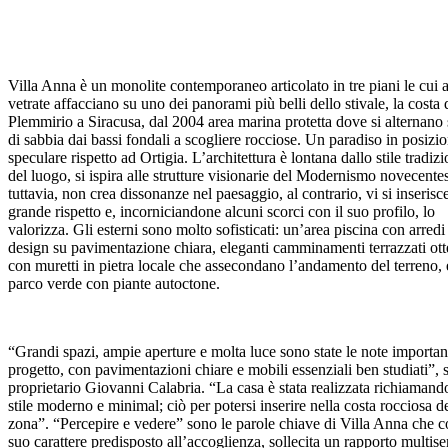
Villa Anna è un monolite contemporaneo articolato in tre piani le cui
vetrate affacciano su uno dei panorami più belli dello stivale, la costa 
Plemmirio a Siracusa, dal 2004 area marina protetta dove si alternano
di sabbia dai bassi fondali a scogliere rocciose. Un paradiso in posizi
speculare rispetto ad Ortigia. L’architettura è lontana dallo stile tradiz
del luogo, si ispira alle strutture visionarie del Modernismo novecente
tuttavia, non crea dissonanze nel paesaggio, al contrario, vi si inserisc
grande rispetto e, incorniciandone alcuni scorci con il suo profilo, lo
valorizza. Gli esterni sono molto sofisticati: un’area piscina con arredi
design su pavimentazione chiara, eleganti camminamenti terrazzati ott
con muretti in pietra locale che assecondano l’andamento del terreno, 
parco verde con piante autoctone.
“Grandi spazi, ampie aperture e molta luce sono state le note importan
progetto, con pavimentazioni chiare e mobili essenziali ben studiati”, s
proprietario Giovanni Calabria. “La casa è stata realizzata richiaman
stile moderno e minimal; ciò per potersi inserire nella costa rocciosa d
zona”. “Percepire e vedere” sono le parole chiave di Villa Anna che co
suo carattere predisposto all’accoglienza, sollecita un rapporto multise