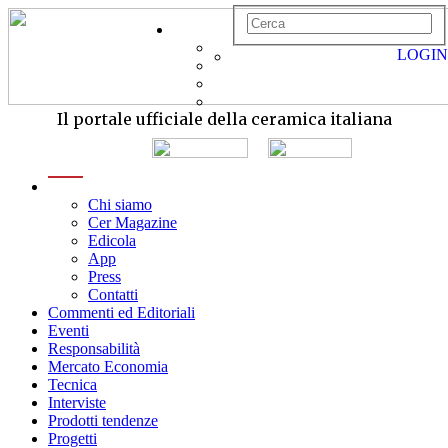
LOGIN
Il portale ufficiale della ceramica italiana
menu
Chi siamo
Cer Magazine
Edicola
App
Press
Contatti
Commenti ed Editoriali
Eventi
Responsabilità
Mercato Economia
Tecnica
Interviste
Prodotti tendenze
Progetti