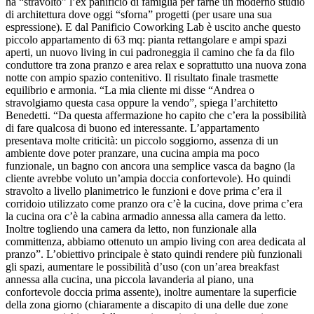
ha “stravolto” l’ex panificio di famiglia per farne un moderno studio
di architettura dove oggi “sforna” progetti (per usare una sua
espressione). E dal Panificio Coworking Lab è uscito anche questo
piccolo appartamento di 63 mq: pianta rettangolare e ampi spazi
aperti, un nuovo living in cui padroneggia il camino che fa da filo
conduttore tra zona pranzo e area relax e soprattutto una nuova zona
notte con ampio spazio contenitivo. Il risultato finale trasmette
equilibrio e armonia. “La mia cliente mi disse “Andrea o
stravolgiamo questa casa oppure la vendo”, spiega l’architetto
Benedetti. “Da questa affermazione ho capito che c’era la possibilità
di fare qualcosa di buono ed interessante. L’appartamento
presentava molte criticità: un piccolo soggiorno, assenza di un
ambiente dove poter pranzare, una cucina ampia ma poco
funzionale, un bagno con ancora una semplice vasca da bagno (la
cliente avrebbe voluto un’ampia doccia confortevole). Ho quindi
stravolto a livello planimetrico le funzioni e dove prima c’era il
corridoio utilizzato come pranzo ora c’è la cucina, dove prima c’era
la cucina ora c’è la cabina armadio annessa alla camera da letto.
Inoltre togliendo una camera da letto, non funzionale alla
committenza, abbiamo ottenuto un ampio living con area dedicata al
pranzo”. L’obiettivo principale è stato quindi rendere più funzionali
gli spazi, aumentare le possibilità d’uso (con un’area breakfast
annessa alla cucina, una piccola lavanderia al piano, una
confortevole doccia prima assente), inoltre aumentare la superficie
della zona giorno (chiaramente a discapito di una delle due zone