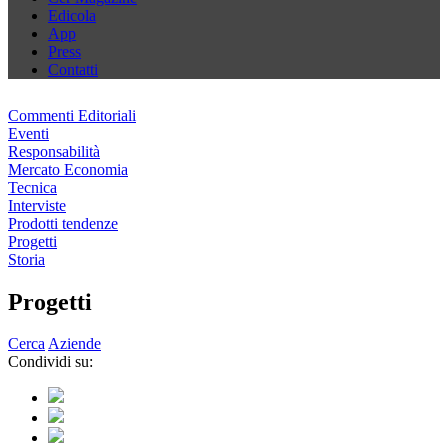
Edicola
App
Press
Contatti
Commenti Editoriali
Eventi
Responsabilità
Mercato Economia
Tecnica
Interviste
Prodotti tendenze
Progetti
Storia
Progetti
Cerca
Aziende
Condividi su: