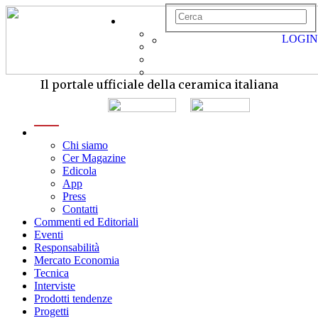
LOGIN
Il portale ufficiale della ceramica italiana
menu
Chi siamo
Cer Magazine
Edicola
App
Press
Contatti
Commenti ed Editoriali
Eventi
Responsabilità
Mercato Economia
Tecnica
Interviste
Prodotti tendenze
Progetti