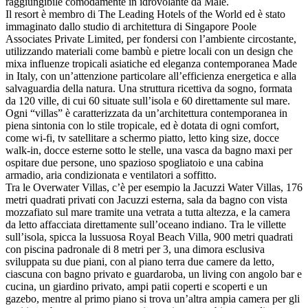
raggiungibile comodamente in idrovolante da Malè.
Il resort è membro di The Leading Hotels of the World ed è stato
immaginato dallo studio di architettura di Singapore Poole
Associates Private Limited, per fondersi con l’ambiente circostante,
utilizzando materiali come bambù e pietre locali con un design che
mixa influenze tropicali asiatiche ed eleganza contemporanea Made
in Italy, con un’attenzione particolare all’efficienza energetica e alla
salvaguardia della natura. Una struttura ricettiva da sogno, formata
da 120 ville, di cui 60 situate sull’isola e 60 direttamente sul mare.
Ogni “villas” è caratterizzata da un’architettura contemporanea in
piena sintonia con lo stile tropicale, ed è dotata di ogni comfort,
come wi-fi, tv satellitare a schermo piatto, letto king size, docce
walk-in, docce esterne sotto le stelle, una vasca da bagno maxi per
ospitare due persone, uno spazioso spogliatoio e una cabina
armadio, aria condizionata e ventilatori a soffitto.
Tra le Overwater Villas, c’è per esempio la Jacuzzi Water Villas, 176
metri quadrati privati con Jacuzzi esterna, sala da bagno con vista
mozzafiato sul mare tramite una vetrata a tutta altezza, e la camera
da letto affacciata direttamente sull’oceano indiano. Tra le villette
sull’isola, spicca la lussuosa Royal Beach Villa, 900 metri quadrati
con piscina padronale di 8 metri per 3, una dimora esclusiva
sviluppata su due piani, con al piano terra due camere da letto,
ciascuna con bagno privato e guardaroba, un living con angolo bar e
cucina, un giardino privato, ampi patii coperti e scoperti e un
gazebo, mentre al primo piano si trova un’altra ampia camera per gli