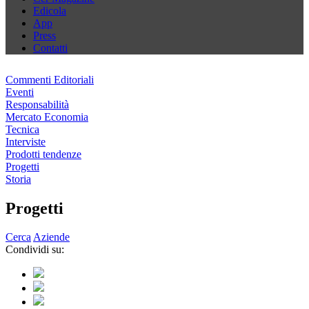
Edicola
App
Press
Contatti
Commenti Editoriali
Eventi
Responsabilità
Mercato Economia
Tecnica
Interviste
Prodotti tendenze
Progetti
Storia
Progetti
Cerca
Aziende
Condividi su: