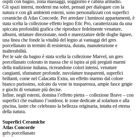
ospiti con bagno, zona massaggi, soggiorno e cabina armadio.
Gli spazi interni, moderni ma sobri, pensati per dialogare con la
natura e con gli ambienti esterni, sono personalizzati con superfici
ceramiche di Atlas Concorde. Per arredare i luminosi appartamenti, è
stata scelta la collezione effetto legno Etic Pro, caratterizzata da una
spiccata profondità grafica che riproduce fedelmente venature,
alburni, striature direzionate, nodi e marezzature delle doghe lignee,
una linea che fonde la vitalità del legno ai vantaggi del gres
porcellanato in termini di resistenza, durata, manutenzione e
inalterabilità.
Per le sale da bagno è stata scelta la collezione Marvel, un gres
porcellanato colorato in massa che si ispira ai più pregiati marmi
della tradizione italiana, ricreandone colori intensi, venature
cangianti, sfumature profonde, nuvolature trasparenti, superfici
brillanti, come nel Calacatta Extra, un effetto marmo dal colore
bianco purissimo, solcato da vene in trasparenza, ampie fasce grigie
e giochi di venature più decise.
Infine, negli esterni, domina l’effetto pietra – collezione Brave – con
superfici che esaltano l’outdoor, le zone dedicate al solarium e alla
piscina, lastre che celebrano la bellezza originaria, intatta ed eterna
della natura.
Superfici Ceramiche
Atlas Concorde
grès porcellanato