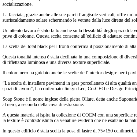
socializzazione.
La facciata, grazie anche alle sue pareti frangisole verticali, offre un’
surriscaldamento solare schermando le vetrate dalla luce diretta del sol
Un attento lavoro è stato fatto anche sulla flessibilità degli spazi di l
priva di colonne. Questa scelta consente all’edificio di adattare continu
La scelta del total black per i fronti conferma il posizionamento di al
Questa tonalità intensa è stata declinata in una composizione di diver
di riflettanza luminosa e una diversa texture superficiale.
Il colore nero ha guidato anche le scelte dell’interior design: per i p
“La scelta di installare pavimenti in gres porcellanato di alta qualità an
spazi di lavoro”, ha confermato Jinkyu Lee, Co-CEO e Design Princi
Soap Stone è il nome inglese della pietra Ollare, detta anche Saponaria,
al nero, a seconda della cava di estrazione.
A questa materia si ispira la collezione di COEM con una superficie resi
la texture è contraddistinta da venature evidenti che ne esaltano la natu
In questo edificio è stata scelta la posa di lastre di 75×150 centimetri, 