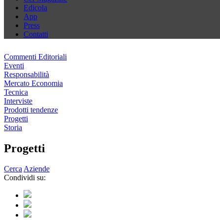
Edicola
App
Press
Contatti
Commenti Editoriali
Eventi
Responsabilità
Mercato Economia
Tecnica
Interviste
Prodotti tendenze
Progetti
Storia
Progetti
Cerca
Aziende
Condividi su: