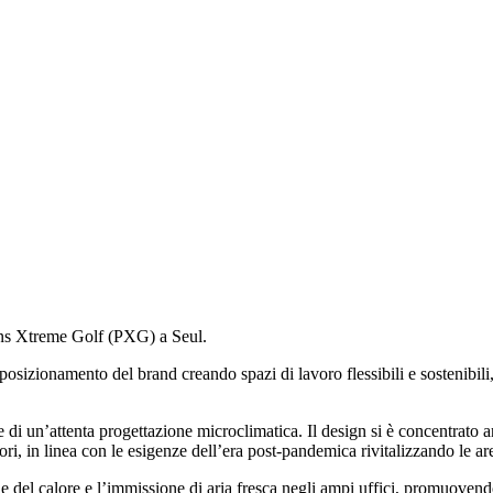
rsons Xtreme Golf (PXG) a Seul.
 posizionamento del brand creando spazi di lavoro flessibili e sostenibil
lte di un’attenta progettazione microclimatica. Il design si è concentrato 
tori, in linea con le esigenze dell’era post-pandemica rivitalizzando le ar
ne del calore e l’immissione di aria fresca negli ampi uffici, promuovend