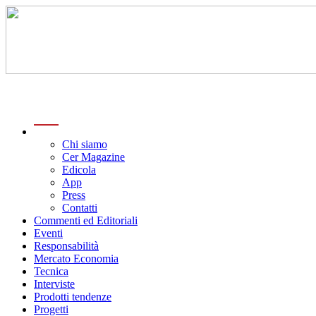
menu
Chi siamo
Cer Magazine
Edicola
App
Press
Contatti
Commenti ed Editoriali
Eventi
Responsabilità
Mercato Economia
Tecnica
Interviste
Prodotti tendenze
Progetti