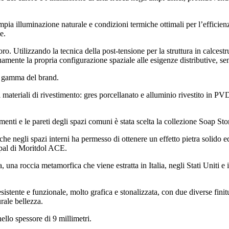
ampia illuminazione naturale e condizioni termiche ottimali per l’efficienz
e.
avoro. Utilizzando la tecnica della post-tensione per la struttura in calces
amente la propria configurazione spaziale alle esigenze distributive, senz
ta gamma del brand.
si materiali di rivestimento: gres porcellanato e alluminio rivestito i
avimenti e le pareti degli spazi comuni è stata scelta la collezione Soap 
che negli spazi interni ha permesso di ottenere un effetto pietra solido ed
pal di Moritdol ACE.
 una roccia metamorfica che viene estratta in Italia, negli Stati Uniti e
stente e funzionale, molto grafica e stonalizzata, con due diverse finitur
rale bellezza.
nello spessore di 9 millimetri.