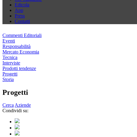
Edicola
App
Press
Contatti
Commenti Editoriali
Eventi
Responsabilità
Mercato Economia
Tecnica
Interviste
Prodotti tendenze
Progetti
Storia
Progetti
Cerca
Aziende
Condividi su: