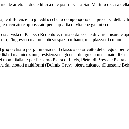
mente arretrata due edifici a due piani – Casa San Martino e Casa della
ità, le differenze tra gli edifici che lo compongono e la presenza della C
i è ricercato e apprezzato per la qualità di vita che garantisce.
ccia a vista di Palazzo Redentore, ritmato da lesene di varie misure e ape
ervento, l’ingresso crea un inatteso spazio urbano, una piazza di comunità
al grigio chiaro per gli intonaci e il classico color cotto delle tegole per
acilità di manutenzione, resistenza e igiene – del gres porcellanato di Cer
i monti italiani: per l’esterno Pietra di Lavis, Pietra di Bressa e Pietra 
ra dai ciottoli multiformi (Dolmix Grey), pietra calcarea (Dunstone Beig