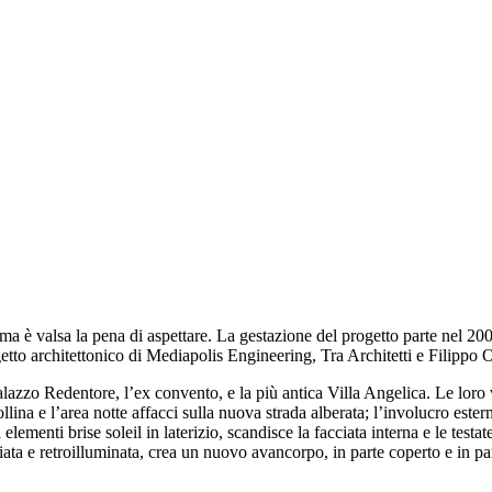
 è valsa la pena di aspettare. La gestazione del progetto parte nel 2008 
tto architettonico di Mediapolis Engineering, Tra Architetti e Filippo Orl
zo Redentore, l’ex convento, e la più antica Villa Angelica. Le loro vol
ina e l’area notte affacci sulla nuova strada alberata; l’involucro ester
 elementi brise soleil in laterizio, scandisce la facciata interna e le testa
iciata e retroilluminata, crea un nuovo avancorpo, in parte coperto e in pa