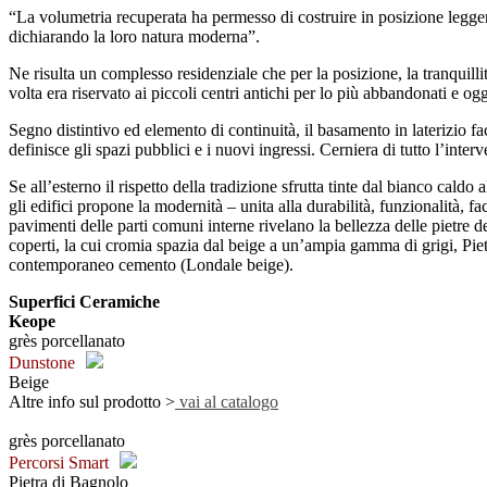
“La volumetria recuperata ha permesso di costruire in posizione legger
dichiarando la loro natura moderna”.
Ne risulta un complesso residenziale che per la posizione, la tranquill
volta era riservato ai piccoli centri antichi per lo più abbandonati e ogg
Segno distintivo ed elemento di continuità, il basamento in laterizio fa
definisce gli spazi pubblici e i nuovi ingressi. Cerniera di tutto l’int
Se all’esterno il rispetto della tradizione sfrutta tinte dal bianco caldo 
gli edifici propone la modernità – unita alla durabilità, funzionalità, f
pavimenti delle parti comuni interne rivelano la bellezza delle pietre de
coperti, la cui cromia spazia dal beige a un’ampia gamma di grigi, Piet
contemporaneo cemento (Londale beige).
Superfici Ceramiche
Keope
grès porcellanato
Dunstone
Beige
Altre info sul prodotto >
vai al catalogo
grès porcellanato
Percorsi Smart
Pietra di Bagnolo