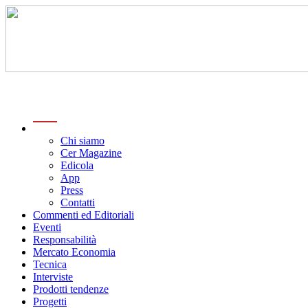
menu
Chi siamo
Cer Magazine
Edicola
App
Press
Contatti
Commenti ed Editoriali
Eventi
Responsabilità
Mercato Economia
Tecnica
Interviste
Prodotti tendenze
Progetti