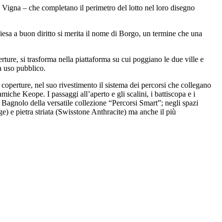
 Vigna – che completano il perimetro del lotto nel loro disegno
hiesa a buon diritto si merita il nome di Borgo, un termine che una
rture, si trasforma nella piattaforma su cui poggiano le due ville e
 a uso pubblico.
 le coperture, nel suo rivestimento il sistema dei percorsi che collegano
amiche Keope. I passaggi all’aperto e gli scalini, i battiscopa e i
di Bagnolo della versatile collezione “Percorsi Smart”; negli spazi
e) e pietra striata (Swisstone Anthracite) ma anche il più