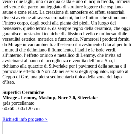
verso i due laghi, uno di acqua calda e uno di acqua fredda, immersi
nel verde del parco punteggiato di strutture leggere che ospitano
saune e zone relax. La creazione di atmosfere ed effetti sensoriali
diversi avviene attraverso cromatismi, luci e finiture che stimolano
l’intero corpo, dagli occhi alla pianta dei piedi. Un luogo del
benessere, quello termale, da sempre regno della ceramica, che oggi
garantisce prestazioni tecniche di altissimo livello e un’inesauribile
versatilità estetica, materica e funzionale. Numerosi i prodotti forniti
da Mirage in vari ambienti: all’esterno il rivestimento Glocal per tutti
i muretti che delimitano il fiume lento, i laghi e le isole verdi,
all’interno, l’effetto onirico e metallico di Lemmy, che invita ad
avvicinarsi al banco di accoglienza e vendita dell’area Spa, il
richiamo alla quarzite di Silverlake per i pavimenti della sauna e il
particolare effetto di Norr 2.0 nei servizi degli spogliatoi, ispirato al
Ceppo di Gré, una pietra sedimentaria tipica della zona del lago
d’Iseo.
Superfici Ceramiche
Mirage - Lemmy, Mashup, Norr 2.0, Silverlake
grès porcellanato
60x60 - 60x120 cm
Richiedi info progetto >