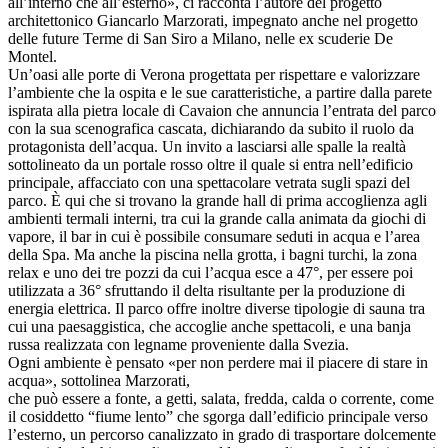
all’interno che all’esterno», ci racconta l’autore del progetto
architettonico Giancarlo Marzorati, impegnato anche nel progetto
delle future Terme di San Siro a Milano, nelle ex scuderie De
Montel.
Un’oasi alle porte di Verona progettata per rispettare e valorizzare
l’ambiente che la ospita e le sue caratteristiche, a partire dalla parete
ispirata alla pietra locale di Cavaion che annuncia l’entrata del parco
con la sua scenografica cascata, dichiarando da subito il ruolo da
protagonista dell’acqua. Un invito a lasciarsi alle spalle la realtà
sottolineato da un portale rosso oltre il quale si entra nell’edificio
principale, affacciato con una spettacolare vetrata sugli spazi del
parco. È qui che si trovano la grande hall di prima accoglienza agli
ambienti termali interni, tra cui la grande calla animata da giochi di
vapore, il bar in cui è possibile consumare seduti in acqua e l’area
della Spa. Ma anche la piscina nella grotta, i bagni turchi, la zona
relax e uno dei tre pozzi da cui l’acqua esce a 47°, per essere poi
utilizzata a 36° sfruttando il delta risultante per la produzione di
energia elettrica. Il parco offre inoltre diverse tipologie di sauna tra
cui una paesaggistica, che accoglie anche spettacoli, e una banja
russa realizzata con legname proveniente dalla Svezia.
Ogni ambiente è pensato «per non perdere mai il piacere di stare in
acqua», sottolinea Marzorati,
che può essere a fonte, a getti, salata, fredda, calda o corrente, come
il cosiddetto “fiume lento” che sgorga dall’edificio principale verso
l’esterno, un percorso canalizzato in grado di trasportare dolcemente