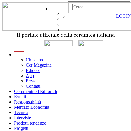
LOGIN
Il portale ufficiale della ceramica italiana
menu
Chi siamo
Cer Magazine
Edicola
App
Press
Contatti
Commenti ed Editoriali
Eventi
Responsabilità
Mercato Economia
Tecnica
Interviste
Prodotti tendenze
Progetti