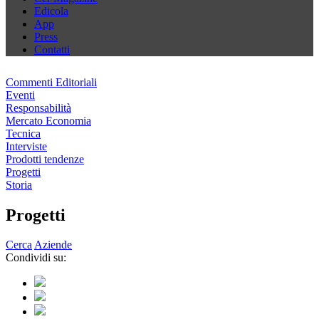
Edicola
App
Press
Contatti
Commenti Editoriali
Eventi
Responsabilità
Mercato Economia
Tecnica
Interviste
Prodotti tendenze
Progetti
Storia
Progetti
Cerca
Aziende
Condividi su: