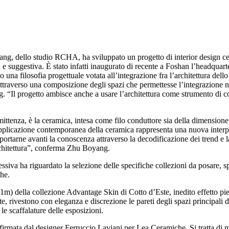
ng, dello studio RCHA, ha sviluppato un progetto di interior design ce
 e suggestiva. È stato infatti inaugurato di recente a Foshan l’headquarte
o una filosofia progettuale votata all’integrazione fra l’architettura dell
ttraverso una composizione degli spazi che permettesse l’integrazione no
ang. “Il progetto ambisce anche a usare l’architettura come strumento di 
ttenza, è la ceramica, intesa come filo conduttore sia della dimensione 
’applicazione contemporanea della ceramica rappresenta una nuova interpr
ortarne avanti la conoscenza attraverso la decodificazione dei trend e la 
architettura”, conferma Zhu Boyang.
cessiva ha riguardato la selezione delle specifiche collezioni da posare,
che.
3x1m) della collezione Advantage Skin di Cotto d’Este, inedito effetto pie
e, rivestono con eleganza e discrezione le pareti degli spazi principali de
e scaffalature delle esposizioni.
i, firmata dal designer Ferruccio Laviani per Lea Ceramiche. Si tratta di 