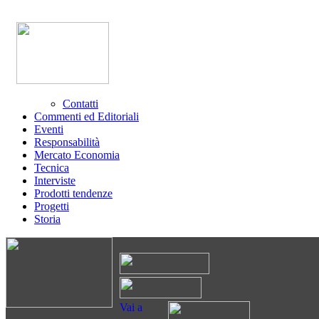
Contatti
Commenti ed Editoriali
Eventi
Responsabilità
Mercato Economia
Tecnica
Interviste
Prodotti tendenze
Progetti
Storia
Vai a