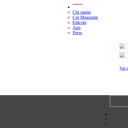
menu
Chi siamo
Cer Magazine
Edicola
App
Press
Vai 