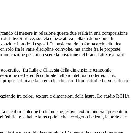
rcando di mettere in relazione queste due realtà in una composizione
r di Litex Surface, società cinese attiva nella distribuzione di
o spazio e i prodotti esposti. “Considerando la forma architettonica
n solo fra le varie discipline coinvolte, ma anche fra le proposte
comunicazione per far crescere la posizione del brand Litex e attrarre
geografica, fra Italia e Cina, sia della dimensione temporale,
etazione dell’eredità culturale nell’architettura moderna; Litex
proposta di materiali ceramici che, con i loro colori e i diversi decori,
 spaziando fra colori, texture e dimensioni delle lastre. Lo studio RCHA
tra che ibrida alcune tra le più suggestive texture minerali presenti in
ll’edificio: la hall e la reception che accolgono i clienti, le porte che
maxi-lastre ultrasottili disponibili in 12 nuance, la cui combinazione