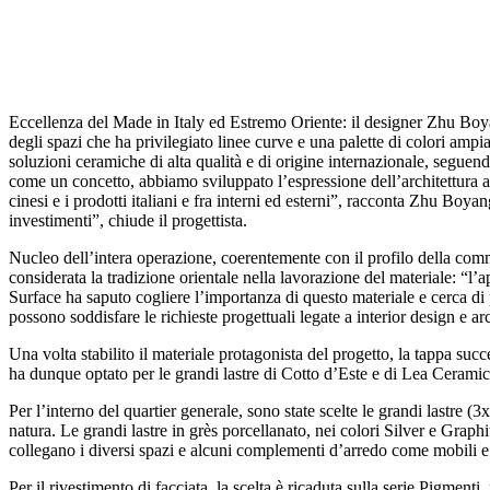
Eccellenza del Made in Italy ed Estremo Oriente: il designer Zhu Boya
degli spazi che ha privilegiato linee curve e una palette di colori ampia
soluzioni ceramiche di alta qualità e di origine internazionale, seguend
come un concetto, abbiamo sviluppato l’espressione dell’architettura a
cinesi e i prodotti italiani e fra interni ed esterni”, racconta Zhu Boy
investimenti”, chiude il progettista.
Nucleo dell’intera operazione, coerentemente con il profilo della commi
considerata la tradizione orientale nella lavorazione del materiale: “l
Surface ha saputo cogliere l’importanza di questo materiale e cerca di p
possono soddisfare le richieste progettuali legate a interior design e 
Una volta stabilito il materiale protagonista del progetto, la tappa suc
ha dunque optato per le grandi lastre di Cotto d’Este e di Lea Cerami
Per l’interno del quartier generale, sono state scelte le grandi lastre (
natura. Le grandi lastre in grès porcellanato, nei colori Silver e Graphit
collegano i diversi spazi e alcuni complementi d’arredo come mobili e l
Per il rivestimento di facciata, la scelta è ricaduta sulla serie Pigment