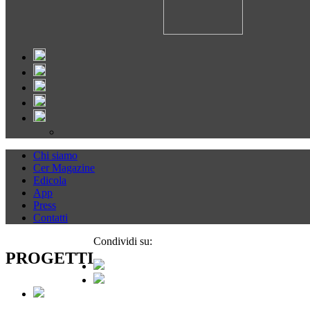
Chi siamo
Cer Magazine
Edicola
App
Press
Contatti
Condividi su:
PROGETTI