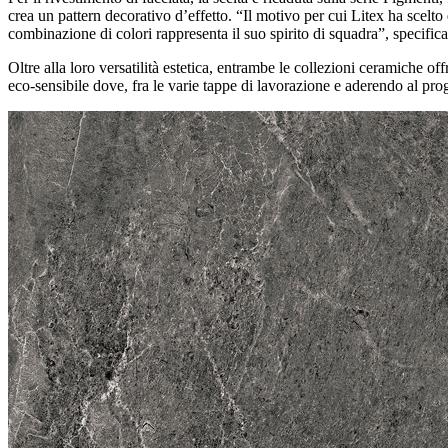
crea un pattern decorativo d’effetto. “Il motivo per cui Litex ha scelt
combinazione di colori rappresenta il suo spirito di squadra”, specifi
Oltre alla loro versatilità estetica, entrambe le collezioni ceramiche o
eco-sensibile dove, fra le varie tappe di lavorazione e aderendo al p