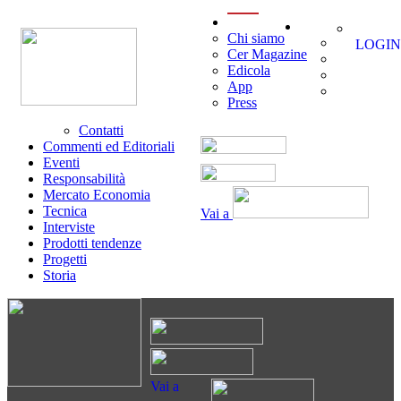
menu
Chi siamo
LOGIN
Cer Magazine
Edicola
App
Press
Contatti
Commenti ed Editoriali
Eventi
Responsabilità
Mercato Economia
Tecnica
Vai a
Interviste
Prodotti tendenze
Progetti
Storia
Vai a