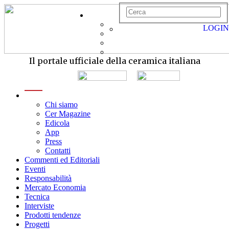
LOGIN
Il portale ufficiale della ceramica italiana
menu
Chi siamo
Cer Magazine
Edicola
App
Press
Contatti
Commenti ed Editoriali
Eventi
Responsabilità
Mercato Economia
Tecnica
Interviste
Prodotti tendenze
Progetti