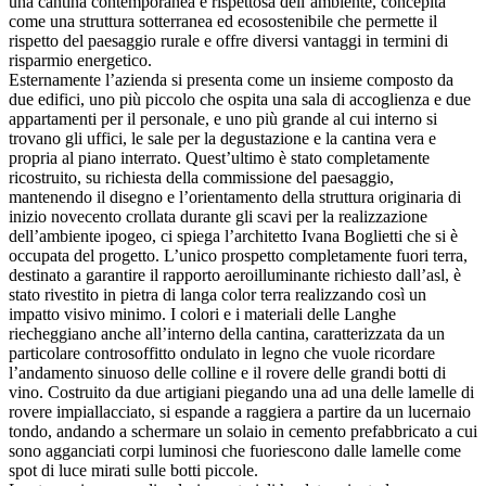
una cantina contemporanea e rispettosa dell’ambiente, concepita
come una struttura sotterranea ed ecosostenibile che permette il
rispetto del paesaggio rurale e offre diversi vantaggi in termini di
risparmio energetico.
Esternamente l’azienda si presenta come un insieme composto da
due edifici, uno più piccolo che ospita una sala di accoglienza e due
appartamenti per il personale, e uno più grande al cui interno si
trovano gli uffici, le sale per la degustazione e la cantina vera e
propria al piano interrato. Quest’ultimo è stato completamente
ricostruito, su richiesta della commissione del paesaggio,
mantenendo il disegno e l’orientamento della struttura originaria di
inizio novecento crollata durante gli scavi per la realizzazione
dell’ambiente ipogeo, ci spiega l’architetto Ivana Boglietti che si è
occupata del progetto. L’unico prospetto completamente fuori terra,
destinato a garantire il rapporto aeroilluminante richiesto dall’asl, è
stato rivestito in pietra di langa color terra realizzando così un
impatto visivo minimo. I colori e i materiali delle Langhe
riecheggiano anche all’interno della cantina, caratterizzata da un
particolare controsoffitto ondulato in legno che vuole ricordare
l’andamento sinuoso delle colline e il rovere delle grandi botti di
vino. Costruito da due artigiani piegando una ad una delle lamelle di
rovere impiallacciato, si espande a raggiera a partire da un lucernaio
tondo, andando a schermare un solaio in cemento prefabbricato a cui
sono agganciati corpi luminosi che fuoriescono dalle lamelle come
spot di luce mirati sulle botti piccole.