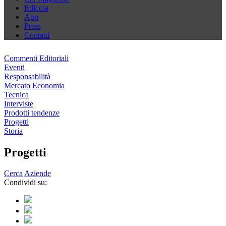
Edicola
App
Press
Contatti
Commenti Editoriali
Eventi
Responsabilità
Mercato Economia
Tecnica
Interviste
Prodotti tendenze
Progetti
Storia
Progetti
Cerca
Aziende
Condividi su: