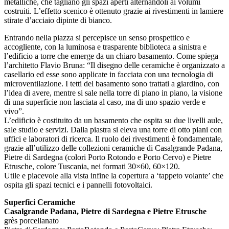
metalliche, che tagliano gli spazi aperti alternandoli ai volumi
costruiti. L’effetto scenico è ottenuto grazie ai rivestimenti in lamiere
stirate d’acciaio dipinte di bianco.
Entrando nella piazza si percepisce un senso prospettico e
accogliente, con la luminosa e trasparente biblioteca a sinistra e
l’edificio a torre che emerge da un chiaro basamento. Come spiega
l’architetto Flavio Bruna: “Il disegno delle ceramiche è organizzato a
casellario ed esse sono applicate in facciata con una tecnologia di
microventilazione. I tetti del basamento sono trattati a giardino, con
l’idea di avere, mentre si sale nella torre di piano in piano, la visione
di una superficie non lasciata al caso, ma di uno spazio verde e
vivo”.
L’edificio è costituito da un basamento che ospita su due livelli aule,
sale studio e servizi. Dalla piastra si eleva una torre di otto piani con
uffici e laboratori di ricerca. Il ruolo dei rivestimenti è fondamentale,
grazie all’utilizzo delle collezioni ceramiche di Casalgrande Padana,
Pietre di Sardegna (colori Porto Rotondo e Porto Cervo) e Pietre
Etrusche, colore Tuscania, nei formati 30×60, 60×120.
Utile e piacevole alla vista infine la copertura a ‘tappeto volante’ che
ospita gli spazi tecnici e i pannelli fotovoltaici.
Superfici Ceramiche
Casalgrande Padana, Pietre di Sardegna e Pietre Etrusche
grès porcellanato