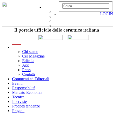
LOGIN
Il portale ufficiale della ceramica italiana
menu
Chi siamo
Cer Magazine
Edicola
App
Press
Contatti
Commenti ed Editoriali
Eventi
Responsabilità
Mercato Economia
Tecnica
Interviste
Prodotti tendenze
Progetti