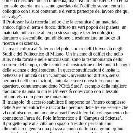
come la maschera nella commedia, ma crea un’atmosfera. Chi entra
non solo guarda, ma si sente guardato dall’edificio stesso; entra in
colloquio con i suoi contenuti e diventa partecipe del lavoro che qui
si svolge”.
Il Professor Isola ricorda inoltre che la ceramica è un materiale
antico, figlio di terra e fuoco, diffuso tra vari popoli del pianeta, un
materiale mitico che al tempo stesso oggi è iper-tecnologico,
duraturo e sostenibile, quindi idoneo a testimoniare un luogo di
ricerca e di scienza.
L’area si colloca all’interno del polo storico dell’Università degli
Studi e del Politecnico di Milano. Un insieme di edifici che nello
stile, nella forma e nelle articolazioni sono la testimonianza dello
scorrere del tempo, delle tecniche di costruzione e dei mutati bisogni
della scienza e degli studenti. In queste stratificazioni è insita la
bellezza e l’unicità di un ‘Campus Universitario’ diffuso, senza
perimetri netti e recinzioni, tanto da essere conosciuto come un
quartiere, comunemente detto ?Città Studi’, esempio della migliore
tradizione italiana in cui le Università convivono con il tessuto
urbano vivo e in perenne mutazione.
Il ‘triangolo’ di accesso stabilisce il rapporto tra l’intero complesso
delle Aree Scientifiche e raccorda i percorsi delle tre vie esterne che
vi confluiscono, unitamente ai vari flussi interni di collegamento che
connettono l’area del Polo Informatico e il ‘Campus di Scienze’.
Il progetto apre alla città uno spazio ?residuo’ per tanti anni
dimenticato e genera una piazza a cuneo definita da grandi quinte