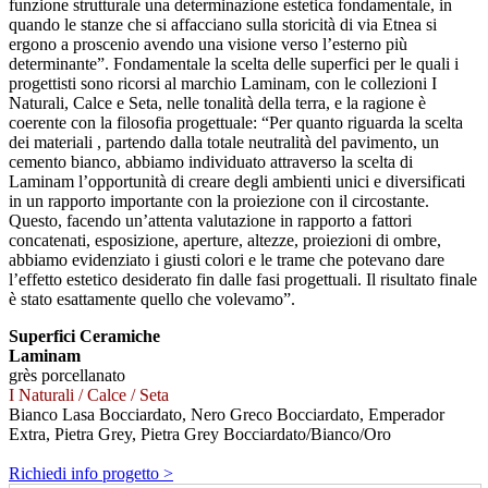
funzione strutturale una determinazione estetica fondamentale, in
quando le stanze che si affacciano sulla storicità di via Etnea si
ergono a proscenio avendo una visione verso l’esterno più
determinante”. Fondamentale la scelta delle superfici per le quali i
progettisti sono ricorsi al marchio Laminam, con le collezioni I
Naturali, Calce e Seta, nelle tonalità della terra, e la ragione è
coerente con la filosofia progettuale: “Per quanto riguarda la scelta
dei materiali , partendo dalla totale neutralità del pavimento, un
cemento bianco, abbiamo individuato attraverso la scelta di
Laminam l’opportunità di creare degli ambienti unici e diversificati
in un rapporto importante con la proiezione con il circostante.
Questo, facendo un’attenta valutazione in rapporto a fattori
concatenati, esposizione, aperture, altezze, proiezioni di ombre,
abbiamo evidenziato i giusti colori e le trame che potevano dare
l’effetto estetico desiderato fin dalle fasi progettuali. Il risultato finale
è stato esattamente quello che volevamo”.
Superfici Ceramiche
Laminam
grès porcellanato
I Naturali / Calce / Seta
Bianco Lasa Bocciardato, Nero Greco Bocciardato, Emperador
Extra, Pietra Grey, Pietra Grey Bocciardato/Bianco/Oro
Richiedi info progetto >