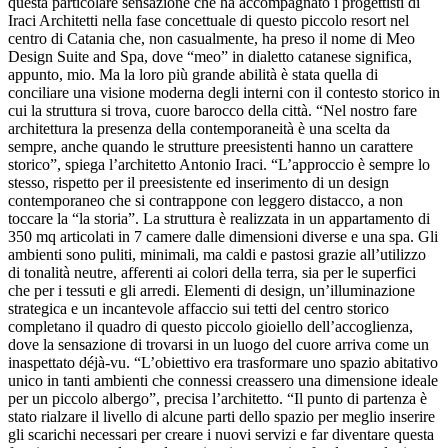
questa particolare sensazione che ha accompagnato i progettisti di
Iraci Architetti nella fase concettuale di questo piccolo resort nel
centro di Catania che, non casualmente, ha preso il nome di Meo
Design Suite and Spa, dove “meo” in dialetto catanese significa,
appunto, mio. Ma la loro più grande abilità è stata quella di
conciliare una visione moderna degli interni con il contesto storico in
cui la struttura si trova, cuore barocco della città. “Nel nostro fare
architettura la presenza della contemporaneità è una scelta da
sempre, anche quando le strutture preesistenti hanno un carattere
storico”, spiega l’architetto Antonio Iraci. “L’approccio è sempre lo
stesso, rispetto per il preesistente ed inserimento di un design
contemporaneo che si contrappone con leggero distacco, a non
toccare la “la storia”. La struttura è realizzata in un appartamento di
350 mq articolati in 7 camere dalle dimensioni diverse e una spa. Gli
ambienti sono puliti, minimali, ma caldi e pastosi grazie all’utilizzo
di tonalità neutre, afferenti ai colori della terra, sia per le superfici
che per i tessuti e gli arredi. Elementi di design, un’illuminazione
strategica e un incantevole affaccio sui tetti del centro storico
completano il quadro di questo piccolo gioiello dell’accoglienza,
dove la sensazione di trovarsi in un luogo del cuore arriva come un
inaspettato déjà-vu. “L’obiettivo era trasformare uno spazio abitativo
unico in tanti ambienti che connessi creassero una dimensione ideale
per un piccolo albergo”, precisa l’architetto. “Il punto di partenza è
stato rialzare il livello di alcune parti dello spazio per meglio inserire
gli scarichi necessari per creare i nuovi servizi e far diventare questa