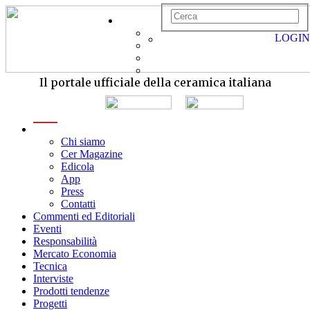
LOGIN
Il portale ufficiale della ceramica italiana
menu
Chi siamo
Cer Magazine
Edicola
App
Press
Contatti
Commenti ed Editoriali
Eventi
Responsabilità
Mercato Economia
Tecnica
Interviste
Prodotti tendenze
Progetti