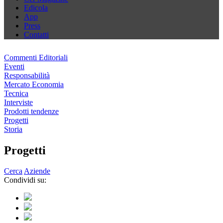
Edicola
App
Press
Contatti
Commenti Editoriali
Eventi
Responsabilità
Mercato Economia
Tecnica
Interviste
Prodotti tendenze
Progetti
Storia
Progetti
Cerca
Aziende
Condividi su: