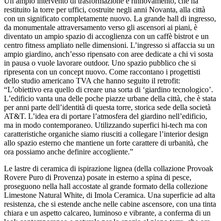
Un ampio intervento di trasformazione e rinnovamento, che ha
restituito la torre per uffici, costruite negli anni Novanta, alla città
con un significato completamente nuovo. La grande hall di ingresso,
da monumentale attraversamento verso gli ascensori ai piani, è
diventato un ampio spazio di accoglienza con un caffè bistrot e un
centro fitness ampliato nelle dimensioni. L’ingresso si affaccia su un
ampio giardino, anch’esso ripensato con aree dedicate a chi vi sosta
in pausa o vuole lavorare outdoor. Uno spazio pubblico che si
ripresenta con un concept nuovo. Come raccontano i progettisti
dello studio americano TVA che hanno seguito il retrofit:
“L’obiettivo era quello di creare una sorta di ‘giardino tecnologico’.
L’edificio vanta una delle poche piazze urbane della città, che è stata
per anni parte dell’identità di questa torre, storica sede della società
AT&T. L’idea era di portare l’atmosfera del giardino nell’edificio,
ma in modo contemporaneo. Utilizzando superfici hi-tech ma con
caratteristiche organiche siamo riusciti a collegare l’interior design
allo spazio esterno che mantiene un forte carattere di urbanità, che
ora possiamo anche definire accogliente.”
Le lastre di ceramica di ispirazione lignea (della collazione Provoak
Rovere Puro di Provenza) posate in esterno a spina di pesce,
proseguono nella hall accostate al grande formato della collezione
Limestone Natural White, di Imola Ceramica. Una superficie ad alta
resistenza, che si estende anche nelle cabine ascensore, con una tinta
chiara e un aspetto calcareo, luminoso e vibrante, a conferma di un