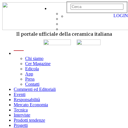
LOGIN
Il portale ufficiale della ceramica italiana
menu
Chi siamo
Cer Magazine
Edicola
App
Press
Contatti
Commenti ed Editoriali
Eventi
Responsabilità
Mercato Economia
Tecnica
Interviste
Prodotti tendenze
Progetti