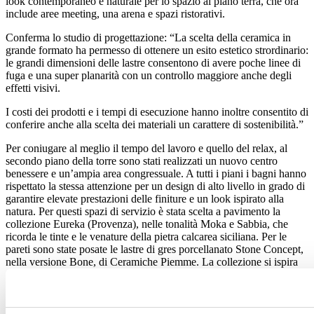
look contemporaneo e naturale per lo spazio al piano terra, che ora
include aree meeting, una arena e spazi ristorativi.
Conferma lo studio di progettazione: “La scelta della ceramica in
grande formato ha permesso di ottenere un esito estetico strordinario:
le grandi dimensioni delle lastre consentono di avere poche linee di
fuga e una super planarità con un controllo maggiore anche degli
effetti visivi.
I costi dei prodotti e i tempi di esecuzione hanno inoltre consentito di
conferire anche alla scelta dei materiali un carattere di sostenibilità.”
Per coniugare al meglio il tempo del lavoro e quello del relax, al
secondo piano della torre sono stati realizzati un nuovo centro
benessere e un’ampia area congressuale. A tutti i piani i bagni hanno
rispettato la stessa attenzione per un design di alto livello in grado di
garantire elevate prestazioni delle finiture e un look ispirato alla
natura. Per questi spazi di servizio è stata scelta a pavimento la
collezione Eureka (Provenza), nelle tonalità Moka e Sabbia, che
ricorda le tinte e le venature della pietra calcarea siciliana. Per le
pareti sono state posate le lastre di gres porcellanato Stone Concept,
nella versione Bone, di Ceramiche Piemme. La collezione si ispira
alle pietre di recupero tipiche della regione francese della Borgogna,
rocce calcaree sedimentarie con venature leggere e varie.
Superfici Ceramiche