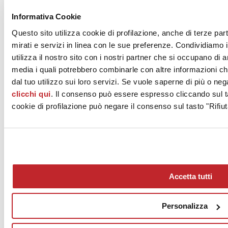
Ceramiche Piemme
grès porcellanato
Informativa Cookie
Stone Concept
Questo sito utilizza cookie di profilazione, anche di terze par
Bone
mirati e servizi in linea con le sue preferenze. Condividiamo i
ImolaCeramica
utilizza il nostro sito con i nostri partner che si occupano di a
grès porcellanato
media i quali potrebbero combinarle con altre informazioni ch
Limestone
Natural White
dal tuo utilizzo sui loro servizi. Se vuole saperne di più o neg
clicchi qui
. Il consenso può essere espresso cliccando sul ta
Provenza
cookie di profilazione può negare il consenso sul tasto "Rifiut
grès porcellanato
Provoak
Rovere Puro
grès porcellanato
Eureka
Moka & Sabbia
Accetta tutti
Richiedi info progetto >
Personalizza