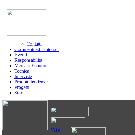
Contatti
Commenti ed Editoriali
Eventi
Responsabilità
Mercato Economia
Tecnica
Interviste
Prodotti tendenze
Progetti
Storia
Vai a