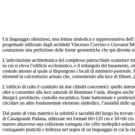
Un linguaggio silenzioso, una lettura simbolica e rappresentativa dell
progettuale utilizzato dagli architetti Vincenzo Corvino e Giovanni Mu
costruzione una perfezione delle forme geometriche che qui diventa simb
L’articolazione architettonica del complesso parrocchiale scaturisce in
su cui si eleva l’edificio ecclesiastico, e il rettangolo del basamento,
centrale attorno al quale si dispongono i locali di ministero pastorale. 
elementi in calcestruzzo armato che, consentendo alla luce di filtrare, 
L’edificio di culto è costituito da due cilindri concentrici: quello inte
oltre a consentire alla luce naturale di illuminare l’aula, disegna anch
liturgici: presbiterio, custodia eucaristica, fonte battesimale e peniten
circolare un altro fondamentale elemento simbolico, l’assialità dello 
Dal punto di vista materico la sobrietà e sacralità del luogo ha trovato
di Casalgrande Padana, utilizzate nei formati 60×120 cm e 30×60 cm nel 
marmo attraverso una collezione variegata che offre molteplici soluzio
coniugando praticità e bellezza nel segno di un linguaggio in cui la cl