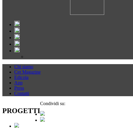
Chi siamo
Cer Magazine
Edicola
App
Press
Contatti
Condividi su:
PROGETTI