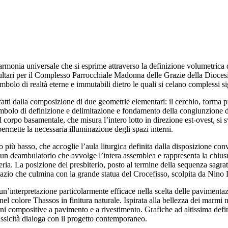
’armonia universale che si esprime attraverso la definizione volumetrica
ltari per il Complesso Parrocchiale Madonna delle Grazie della Diocesi 
olo di realtà eterne e immutabili dietro le quali si celano complessi sig
fatti dalla composizione di due geometrie elementari: il cerchio, forma p
 simbolo di definizione e delimitazione e fondamento della congiunzione de
Il corpo basamentale, che misura l’intero lotto in direzione est-ovest, si s
permette la necessaria illuminazione degli spazi interni.
rno più basso, che accoglie l’aula liturgica definita dalla disposizione con
e un deambulatorio che avvolge l’intera assemblea e rappresenta la chiusu
zieria. La posizione del presbiterio, posto al termine della sequenza sagra
spazio che culmina con la grande statua del Crocefisso, scolpita da Nino
 un’interpretazione particolarmente efficace nella scelta delle pavimentazi
colore Thassos in finitura naturale. Ispirata alla bellezza dei marmi nat
ni compositive a pavimento e a rivestimento. Grafiche ad altissima defi
assicità dialoga con il progetto contemporaneo.