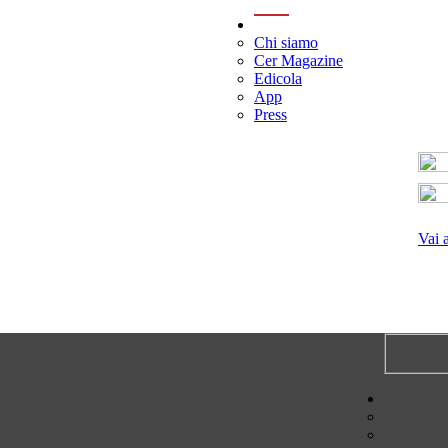
menu
Chi siamo
Cer Magazine
Edicola
App
Press
Vai 