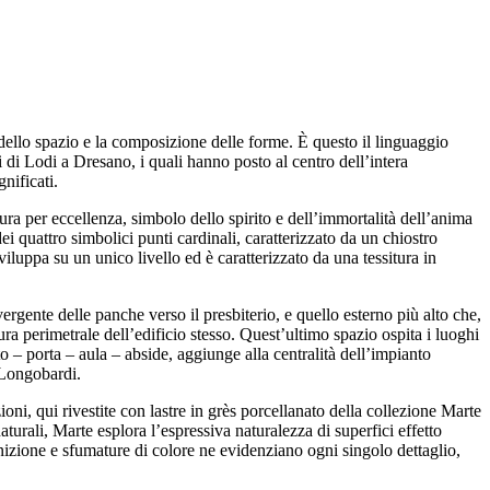
 dello spazio e la composizione delle forme. È questo il linguaggio
di Lodi a Dresano, i quali hanno posto al centro dell’intera
nificati.
ura per eccellenza, simbolo dello spirito e dell’immortalità dell’anima
i quattro simbolici punti cardinali, caratterizzato da un chiostro
viluppa su un unico livello ed è caratterizzato da una tessitura in
vergente delle panche verso il presbiterio, e quello esterno più alto che,
ra perimetrale dell’edificio stesso. Quest’ultimo spazio ospita i luoghi
to – porta – aula – abside, aggiunge alla centralità dell’impianto
 Longobardi.
oni, qui rivestite con lastre in grès porcellanato della collezione Marte
urali, Marte esplora l’espressiva naturalezza di superfici effetto
nizione e sfumature di colore ne evidenziano ogni singolo dettaglio,