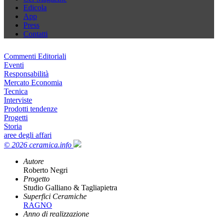
Edicola
App
Press
Contatti
Commenti Editoriali
Eventi
Responsabilità
Mercato Economia
Tecnica
Interviste
Prodotti tendenze
Progetti
Storia
aree degli affari
© 2026 ceramica.info
Autore
Roberto Negri
Progetto
Studio Galliano & Tagliapietra
Superfici Ceramiche
RAGNO
Anno di realizzazione