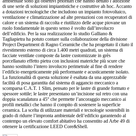
ambientale sono gli obiettivi prioritari che hanno dettato l’adozione
di une serie di soluzioni impiantistiche e costruttive ah hoc. Accanto
a dotazioni tecnologiche che includono un impianto fotovoltaico,
ventilazione e climatizzazione ad alte prestazioni con recuperatori di
calore e un sistema di raccolta e riutilizzo delle acque piovane un
ruolo fondamentale in questo senso è svolto dall’involucro
dell’edificio. Per la sua realizzazione lo studio Galliano &
Tagliapietra ha potuto contare sulla collaborazione della divisione
Project Department di Ragno Ceramiche che ha progettato il citato il
rivestimento esterno di circa 1.400 metri quadrati, un sistema di
facciate ventilate composte da lastre customizzate in grès
porcellanato effetto pietra con inclusioni materiche più scure che
hanno sostituito l’intero involucro perimetrale al fine di rendere
l’edificio energeticamente più performante e acusticamente isolato.
La funzionalità di questa soluzione è esaltata da una apprezzabile
facilità di posa garantita dal sistema di aggancio meccanico a
scomparsa C.A.T. 1 Slim, pensato per le lastre di grande formato e
spessore sottile; le lastre presentano un’incisione sul retro con una
doppia scanalatura a 45° che permette l’ancoraggio meccanico ai
profili metallici che hanno il compito di sostenere la superficie
ceramica. La scelta di utilizzare materiali e tecnologie sostenibili in
grado di ridurre l’impronta ambientale dell’edificio garantendo al
contempo un elevato comfort abitativo ha consentito ad Arbe 49 di
ottenere la certificazione LEED Core&Shell.