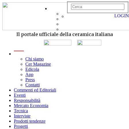
LOGIN
Il portale ufficiale della ceramica italiana
menu
Chi siamo
Cer Magazine
Edicola
App
Press
Contatti
Commenti ed Editoriali
Eventi
Responsabilità
Mercato Economia
Tecnica
Interviste
Prodotti tendenze
Progetti