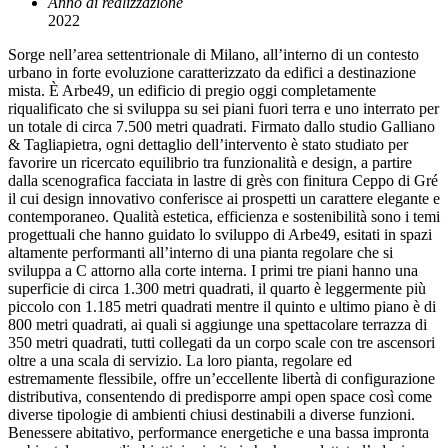
Anno di realizzazione
2022
Sorge nell’area settentrionale di Milano, all’interno di un contesto
urbano in forte evoluzione caratterizzato da edifici a destinazione
mista. È Arbe49, un edificio di pregio oggi completamente
riqualificato che si sviluppa su sei piani fuori terra e uno interrato per
un totale di circa 7.500 metri quadrati. Firmato dallo studio Galliano
& Tagliapietra, ogni dettaglio dell’intervento è stato studiato per
favorire un ricercato equilibrio tra funzionalità e design, a partire
dalla scenografica facciata in lastre di grès con finitura Ceppo di Gré
il cui design innovativo conferisce ai prospetti un carattere elegante e
contemporaneo. Qualità estetica, efficienza e sostenibilità sono i temi
progettuali che hanno guidato lo sviluppo di Arbe49, esitati in spazi
altamente performanti all’interno di una pianta regolare che si
sviluppa a C attorno alla corte interna. I primi tre piani hanno una
superficie di circa 1.300 metri quadrati, il quarto è leggermente più
piccolo con 1.185 metri quadrati mentre il quinto e ultimo piano è di
800 metri quadrati, ai quali si aggiunge una spettacolare terrazza di
350 metri quadrati, tutti collegati da un corpo scale con tre ascensori
oltre a una scala di servizio. La loro pianta, regolare ed
estremamente flessibile, offre un’eccellente libertà di configurazione
distributiva, consentendo di predisporre ampi open space così come
diverse tipologie di ambienti chiusi destinabili a diverse funzioni.
Benessere abitativo, performance energetiche e una bassa impronta