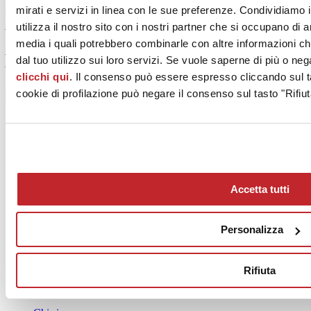
mirati e servizi in linea con le sue preferenze. Condividiamo i
Laminam Spa e Roma Tile Japan. Nel periodo Reiwa si terranno
prossimamente eventi e progetti internazionali, come ad esempio: i
utilizza il nostro sito con i nostri partner che si occupano di a
Giochi olimpici di Tokyo 2020, l’Osaka-Kansai Expo 2025 e il
media i quali potrebbero combinarle con altre informazioni ch
progetto di resort integrato a Osaka. Credo che questi eventi
dal tuo utilizzo sui loro servizi. Se vuole saperne di più o neg
possano essere l’occasione per stimolare lo sviluppo commerciale
dei prodotti Laminam. Congratulazioni per la costituzione di
clicchi qui
. Il consenso può essere espresso cliccando sul ta
Laminam Japan e per la bella partnership”
cookie di profilazione può negare il consenso sul tasto "Rifiut
–
Shigeru Matsushita
Presidente di Roma Tile Co. Ltd.
News dalle aziende >
Accetta tutti
Personalizza
News
aziende
Rifiuta
Articoli