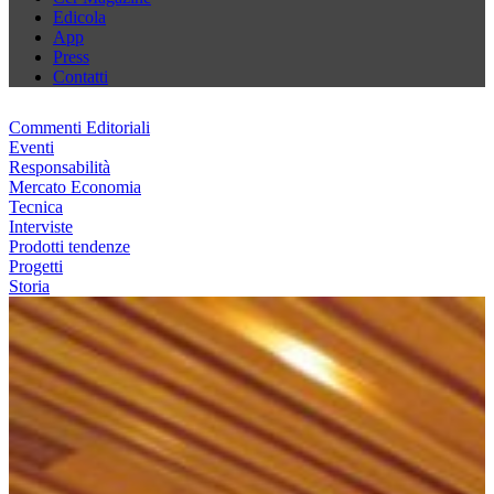
Edicola
App
Press
Contatti
Commenti Editoriali
Eventi
Responsabilità
Mercato Economia
Tecnica
Interviste
Prodotti tendenze
Progetti
Storia