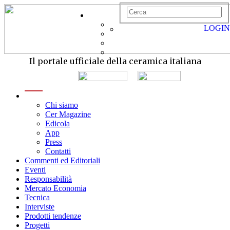
LOGIN
Il portale ufficiale della ceramica italiana
menu
Chi siamo
Cer Magazine
Edicola
App
Press
Contatti
Commenti ed Editoriali
Eventi
Responsabilità
Mercato Economia
Tecnica
Interviste
Prodotti tendenze
Progetti