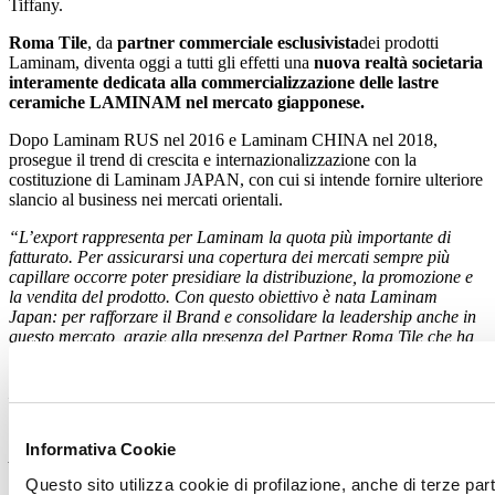
Tiffany.
Roma Tile
, da
partner commerciale esclusivista
dei prodotti
Laminam, diventa oggi a tutti gli effetti una
nuova realtà societaria
interamente dedicata alla commercializzazione delle lastre
ceramiche LAMINAM nel mercato giapponese.
Dopo Laminam RUS nel 2016 e Laminam CHINA nel 2018,
prosegue il trend di crescita e internazionalizzazione con la
costituzione di Laminam JAPAN, con cui si intende fornire ulteriore
slancio al business nei mercati orientali.
“L’export rappresenta per Laminam la quota più importante di
fatturato. Per assicurarsi una copertura dei mercati sempre più
capillare occorre poter presidiare la distribuzione, la promozione e
la vendita del prodotto. Con questo obiettivo è nata Laminam
Japan: per rafforzare il Brand e consolidare la leadership anche in
questo mercato, grazie alla presenza del Partner Roma Tile che ha
contribuito fortemente in questi anni alla distribuzione delle lastre
ceramiche Laminam”.
–
Alberto Selmi
AD Laminam SpA
“Il Giappone ha celebrato il 2019 come primo anno del nuovo
Informativa Cookie
periodo chiamato “Reiwa”, che in giapponese significa Periodo di
bella armonia; in questo momento di speranza, una tappa
Questo sito utilizza cookie di profilazione, anche di terze par
fondamentale è rappresentata dalla firma della Joint Venture tra