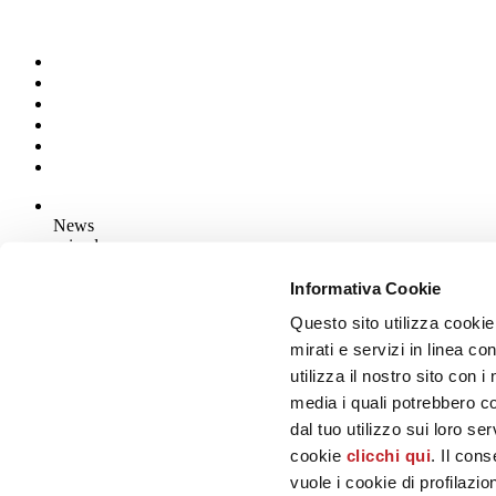
News
aziende
Articoli
Informativa Cookie
Questo sito utilizza cookie
Chi siamo
Mog 231/01
mirati e servizi in linea c
Privacy
utilizza il nostro sito con 
Cookie Policy
media i quali potrebbero c
Credits
dal tuo utilizzo sui loro se
Edi.Cer S.p.a. Società unipersonale
cookie
clicchi qui
. Il con
Viale Monte Santo, 40 - 41049 Sassuolo (MO) - Italy
Capitale Sociale: 2.500.000 euro - Codice fiscale e P.IVA 008537003
vuole i cookie di profilazi