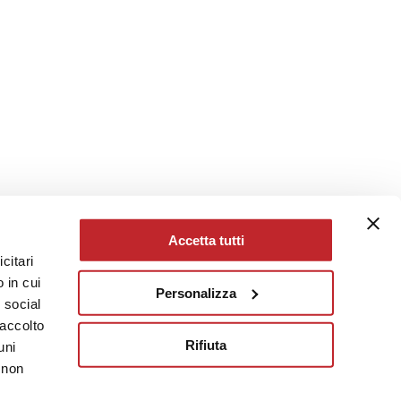
Accetta tutti
citari
 in cui
Personalizza
e social
raccolto
Rifiuta
uni
 non