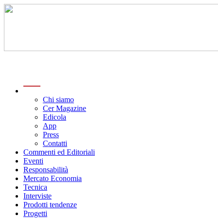
menu
Chi siamo
Cer Magazine
Edicola
App
Press
Contatti
Commenti ed Editoriali
Eventi
Responsabilità
Mercato Economia
Tecnica
Interviste
Prodotti tendenze
Progetti