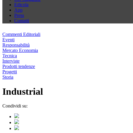
Edicola
App
Press
Contatti
Commenti Editoriali
Eventi
Responsabilità
Mercato Economia
Tecnica
Interviste
Prodotti tendenze
Progetti
Storia
Industrial
Condividi su: