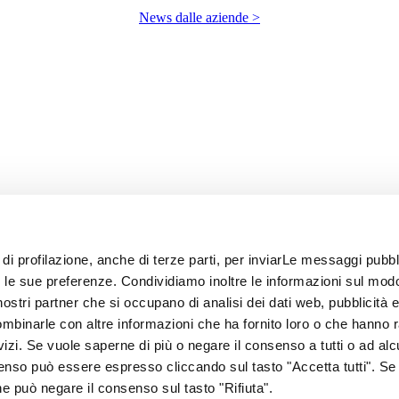
News dalle aziende >
 di profilazione, anche di terze parti, per inviarLe messaggi pubbli
on le sue preferenze. Condividiamo inoltre le informazioni sul modo
i nostri partner che si occupano di analisi dei dati web, pubblicità 
ombinarle con altre informazioni che ha fornito loro o che hanno 
rvizi. Se vuole saperne di più o negare il consenso a tutti o ad alc
senso può essere espresso cliccando sul tasto "Accetta tutti". Se
67
one può negare il consenso sul tasto "Rifiuta".