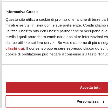
News dalle aziende >
Informativa Cookie
Questo sito utilizza cookie di profilazione, anche di terze par
mirati e servizi in linea con le sue preferenze. Condividiamo i
utilizza il nostro sito con i nostri partner che si occupano di a
media i quali potrebbero combinarle con altre informazioni ch
dal tuo utilizzo sui loro servizi. Se vuole saperne di più o neg
clicchi qui
. Il consenso può essere espresso cliccando sul ta
News
aziende
cookie di profilazione può negare il consenso sul tasto "Rifiut
Articoli
Chi siamo
Mog 231/01
Privacy
Cookie Policy
Accetta tutti
Credits
Edi.Cer S.p.a. Società unipersonale
Viale Monte Santo, 40 - 41049 Sassuolo (MO) - Italy
Personalizza
Capitale Sociale: 2.500.000 euro - Codice fiscale e P.IVA