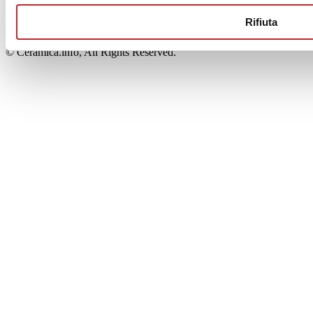
00853700367
Iscrizione al Registro delle Imprese: REA Modena 189678
Rifiuta
tel. +39 0536 804585 - fax +39 0536 806510
© Ceramica.info, All Rights Reserved.