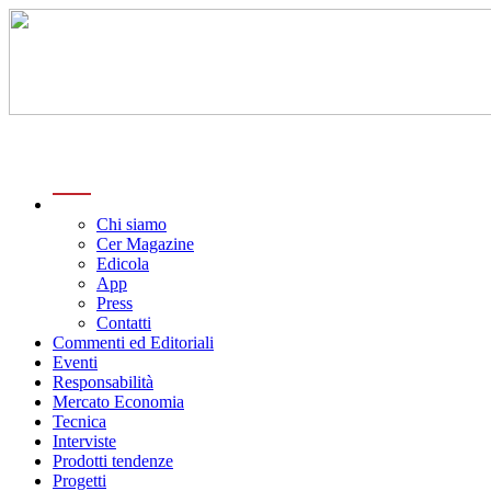
menu
Chi siamo
Cer Magazine
Edicola
App
Press
Contatti
Commenti ed Editoriali
Eventi
Responsabilità
Mercato Economia
Tecnica
Interviste
Prodotti tendenze
Progetti