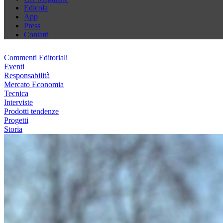
Edicola
App
Press
Contatti
Commenti Editoriali
Eventi
Responsabilità
Mercato Economia
Tecnica
Interviste
Prodotti tendenze
Progetti
Storia