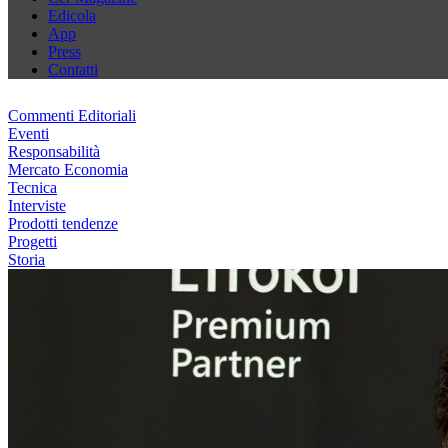
Edicola
App
Press
Contatti
Commenti Editoriali
Eventi
Responsabilità
Mercato Economia
Tecnica
Interviste
Prodotti tendenze
Progetti
Storia