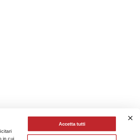
Accetta tutti
citari
 in cui