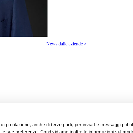
News dalle aziende >
 di profilazione, anche di terze parti, per inviarLe messaggi pubbli
on le sue preferenze. Condividiamo inoltre le informazioni sul modo