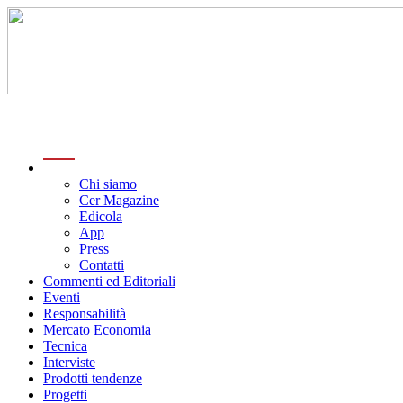
menu
Chi siamo
Cer Magazine
Edicola
App
Press
Contatti
Commenti ed Editoriali
Eventi
Responsabilità
Mercato Economia
Tecnica
Interviste
Prodotti tendenze
Progetti