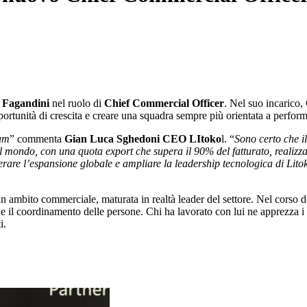
 Fagandini
nel ruolo di
Chief Commercial Officer
. Nel suo incarico,
pportunità di crescita e creare una squadra sempre più orientata a perfor
eam
” commenta
Gian Luca Sghedoni CEO LItoko
l. “
Sono certo che i
 il mondo, con una quota export che supera il 90% del fatturato, realizz
lerare l’espansione globale e ampliare la leadership tecnologica di Lit
in ambito commerciale, maturata in realtà leader del settore. Nel corso d
e il coordinamento delle persone. Chi ha lavorato con lui ne apprezza i val
i.