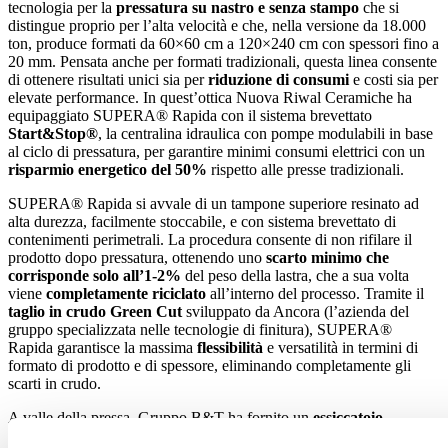
tecnologia per la
pressatura su nastro e senza stampo
che si
distingue proprio per l’alta velocità e che, nella versione da 18.000
ton, produce formati da 60×60 cm a 120×240 cm con spessori fino a
20 mm. Pensata anche per formati tradizionali, questa linea consente
di ottenere risultati unici sia per
riduzione di consumi
e costi sia per
elevate performance. In quest’ottica Nuova Riwal Ceramiche ha
equipaggiato SUPERA® Rapida con il sistema brevettato
Start&Stop®
, la centralina idraulica con pompe modulabili in base
al ciclo di pressatura, per garantire minimi consumi elettrici con un
risparmio energetico del 50%
rispetto alle presse tradizionali.
SUPERA® Rapida si avvale di un tampone superiore resinato ad
alta durezza, facilmente stoccabile, e con sistema brevettato di
contenimenti perimetrali. La procedura consente di non rifilare il
prodotto dopo pressatura, ottenendo uno
scarto minimo che
corrisponde solo all’1-2%
del peso della lastra, che a sua volta
viene
completamente riciclato
all’interno del processo. Tramite il
taglio in crudo
Green Cut
sviluppato da Ancora (l’azienda del
gruppo specializzata nelle tecnologie di finitura), SUPERA®
Rapida garantisce la massima
flessibilità
e versatilità in termini di
formato di prodotto e di spessore, eliminando completamente gli
scarti in crudo.
A valle della pressa, Gruppo B&T ha fornito un
essiccatoio
orizzontale a 7 piani
, mentre il reparto cottura è stato dotato di un