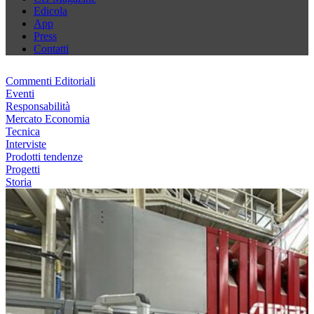
Edicola
App
Press
Contatti
Commenti Editoriali
Eventi
Responsabilità
Mercato Economia
Tecnica
Interviste
Prodotti tendenze
Progetti
Storia