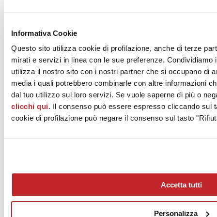
forno a rulli monostrato
Titanium®H2
. Progettato con un
sistema
di combustione a miscela idrogeno/metano fino al 30% in
volume
, il forno permette da subito un importante
abbattimento di
emissioni di CO
.
2
Informativa Cookie
Collocata all’uscita del forno c’è
la linea di squadratura a secco
Questo sito utilizza cookie di profilazione, anche di terze par
TORNADO
sviluppata da Ancora. Anche questa tecnologia
mirati e servizi in linea con le sue preferenze. Condividiamo i
consente un importante efficientamento del processo, abbattendo
utilizza il nostro sito con i nostri partner che si occupano di a
notevolmente i costi di gestione. Vanta infatti una produttività fino a
20 mila mq/giorno e una totale automazione grazie al nuovo sistema
media i quali potrebbero combinarle con altre informazioni ch
laser che misura il processo di asportazione in tempo reale e si
dal tuo utilizzo sui loro servizi. Se vuole saperne di più o neg
autoregola in modo continuo.
clicchi qui
. Il consenso può essere espresso cliccando sul ta
cookie di profilazione può negare il consenso sul tasto "Rifiut
www.riwalceramiche.com
News dalle aziende >
Accetta tutti
Personalizza