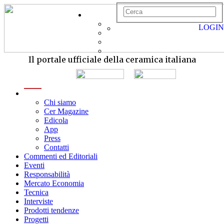
LOGIN
Il portale ufficiale della ceramica italiana
menu
Chi siamo
Cer Magazine
Edicola
App
Press
Contatti
Commenti ed Editoriali
Eventi
Responsabilità
Mercato Economia
Tecnica
Interviste
Prodotti tendenze
Progetti