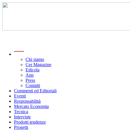
menu
Chi siamo
Cer Magazine
Edicola
App
Press
Contatti
Commenti ed Editoriali
Eventi
Responsabilità
Mercato Economia
Tecnica
Interviste
Prodotti tendenze
Progetti