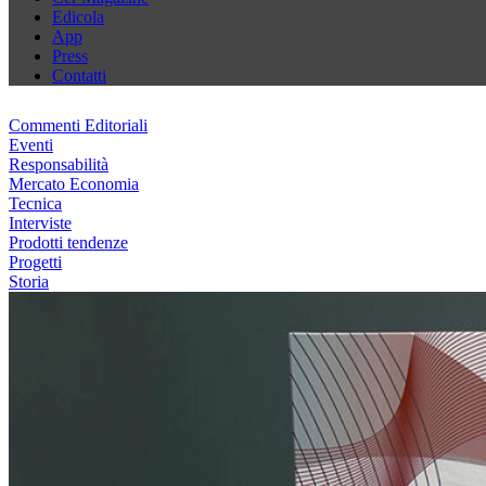
Edicola
App
Press
Contatti
Commenti Editoriali
Eventi
Responsabilità
Mercato Economia
Tecnica
Interviste
Prodotti tendenze
Progetti
Storia