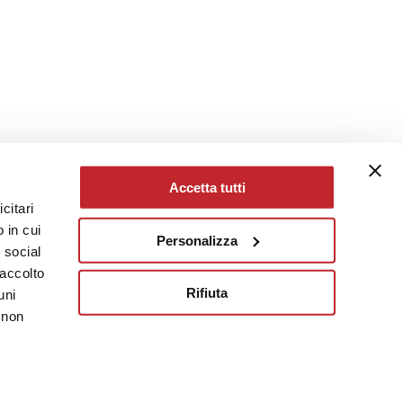
Accetta tutti
citari
 in cui
Personalizza
e social
raccolto
Rifiuta
uni
 non