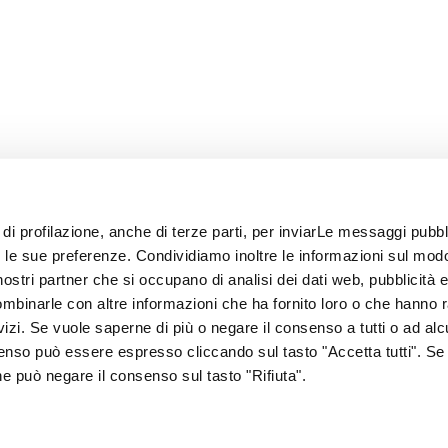
 di profilazione, anche di terze parti, per inviarLe messaggi pubbli
on le sue preferenze. Condividiamo inoltre le informazioni sul modo
i nostri partner che si occupano di analisi dei dati web, pubblicità 
ombinarle con altre informazioni che ha fornito loro o che hanno 
rvizi. Se vuole saperne di più o negare il consenso a tutti o ad alc
senso può essere espresso cliccando sul tasto "Accetta tutti". Se
67
one può negare il consenso sul tasto "Rifiuta".