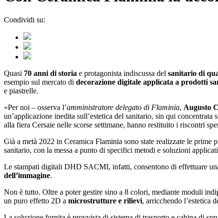
Condividi su:
Quasi
70 anni di storia
e protagonista indiscussa del
sanitario di qua
esempio sul mercato di
decorazione digitale applicata a prodotti s
e piastrelle.
«Per noi – osserva l’
amministratore delegato di Flaminia
,
Augusto C
un’applicazione inedita sull’estetica del sanitario, sin qui concentrata
alla fiera Cersaie nelle scorse settimane, hanno restituito i riscontri spe
Già a metà 2022 in Ceramica Flaminia sono state realizzate le prime 
sanitario, con la messa a punto di specifici metodi e soluzioni applicat
Le stampati digitali DHD SACMI, infatti, consentono di effettuare una
dell’immagine
.
Non è tutto. Oltre a poter gestire sino a 8 colori, mediante moduli in
un puro effetto 2D a
microstrutture e rilievi
, arricchendo l’estetica de
La soluzione fornita è provvista di sistema di trasporto e cabina di sp