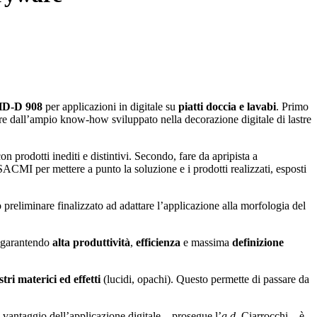
D-D 908
per applicazioni in digitale su
piatti doccia e lavabi
. Primo
ire dall’ampio know-how sviluppato nella decorazione digitale di lastre
on prodotti inediti e distintivi. Secondo, fare da apripista a
 SACMI per mettere a punto la soluzione e i prodotti realizzati, esposti
eliminare finalizzato ad adattare l’applicazione alla morfologia del
, garantendo
alta produttività
,
efficienza
e massima
definizione
stri materici ed effetti
(lucidi, opachi). Questo permette di passare da
o vantaggio dell’applicazione digitale – prosegue l’
a.d.
Ciarrocchi – è