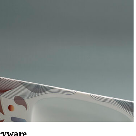
aryware