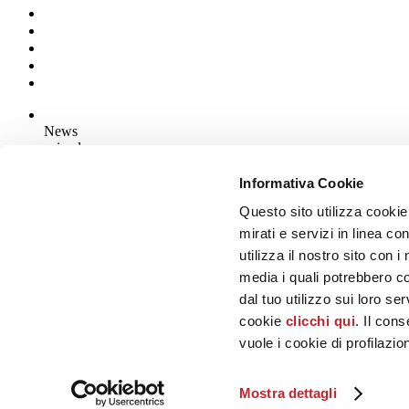
News
aziende
Articoli
Informativa Cookie
Questo sito utilizza cookie
Chi siamo
Mog 231/01
mirati e servizi in linea c
Privacy
utilizza il nostro sito con 
Cookie Policy
media i quali potrebbero c
Credits
dal tuo utilizzo sui loro se
Edi.Cer S.p.a. Società unipersonale
cookie
clicchi qui
. Il con
Viale Monte Santo, 40 - 41049 Sassuolo (MO) - Italy
Capitale Sociale: 2.500.000 euro - Codice fiscale e P.IVA 008537003
vuole i cookie di profilazi
Iscrizione al Registro delle Imprese: REA Modena 189678
tel. +39 0536 804585 - fax +39 0536 806510
Mostra dettagli
© Ceramica.info, All Rights Reserved.