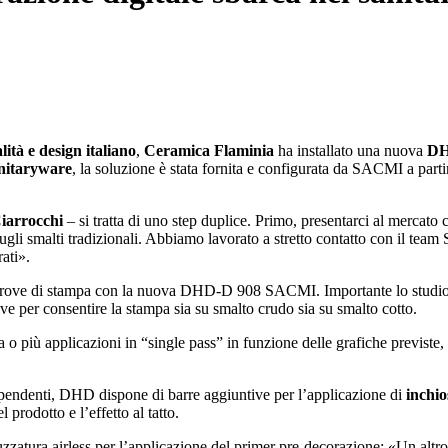
lità e design italiano
,
Ceramica Flaminia
ha installato una nuova
DH
anitaryware
, la soluzione è stata fornita e configurata da SACMI a part
iarrocchi
– si tratta di uno step duplice. Primo, presentarci al mercato c
 sugli smalti tradizionali. Abbiamo lavorato a stretto contatto con il team
rati».
prove di stampa con la nuova DHD-D 908 SACMI. Importante lo studio pr
ive per consentire la stampa sia su smalto crudo sia su smalto cotto.
 o più applicazioni in “single pass” in funzione delle grafiche previste
dipendenti, DHD dispone di barre aggiuntive per l’applicazione di
inchio
l prodotto e l’effetto al tatto.
ruzzatura airless per l’applicazione del primer pre-decorazione: «Un altr