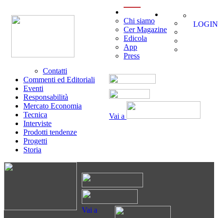
menu
Chi siamo
LOGIN
Cer Magazine
Edicola
App
Press
Contatti
Commenti ed Editoriali
Eventi
Responsabilità
Mercato Economia
Tecnica
Vai a
Interviste
Prodotti tendenze
Progetti
Storia
Vai a