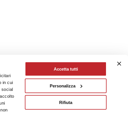
Accetta tutti
citari
 in cui
Personalizza
e social
raccolto
Rifiuta
uni
 non