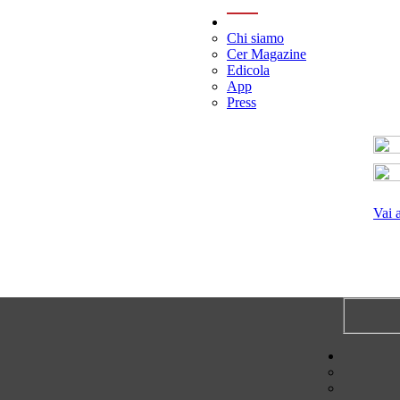
menu
Chi siamo
Cer Magazine
Edicola
App
Press
Vai 