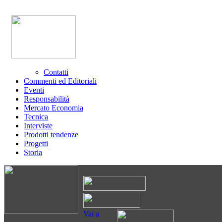
Contatti
Commenti ed Editoriali
Eventi
Responsabilità
Mercato Economia
Tecnica
Interviste
Prodotti tendenze
Progetti
Storia
Vai a