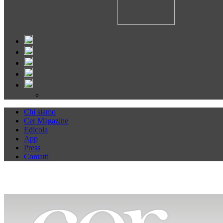
Chi siamo
Cer Magazine
Edicola
App
Press
Contatti