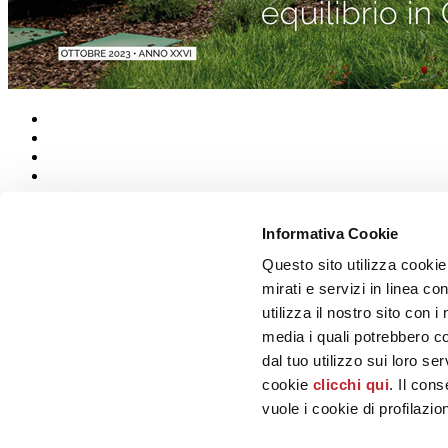
Informativa Cookie
Chi siamo
Questo sito utilizza cookie
Mog 231/01
Privacy
mirati e servizi in linea c
Cookie Policy
utilizza il nostro sito con 
Credits
media i quali potrebbero c
Colophon
dal tuo utilizzo sui loro se
Edi.Cer S.p.a. Società unipersonale
cookie
clicchi qui
. Il con
Viale Monte Santo, 40 - 41049 Sassuolo (MO) - Italy
Capitale Sociale: 2.500.000 euro - Codice fiscale e P.IVA 008537003
vuole i cookie di profilazi
Iscrizione al Registro delle Imprese: REA Modena 189678
tel. +39 0536 804585 - fax +39 0536 806510