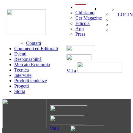
menu
Chi siamo
LOGIN
Cer Magazine
Edicola
App
Press
Contatti
Commenti ed Editoriali
Eventi
Responsabilità
Mercato Economia
Tecnica
Vai a
Interviste
Prodotti tendenze
Progetti
Storia
Vai a