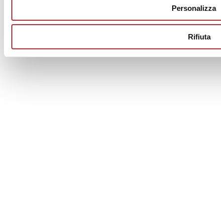
00853700367
Personalizza
Iscrizione al Registro delle Imprese: REA Modena 189678
tel. +39 0536 804585 - fax +39 0536 806510
Rifiuta
© Ceramica.info, All Rights Reserved.