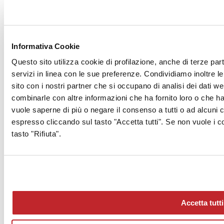
Archivio >
Abbonamento Gratuito >
Informativa Cookie
MediaKit >
Questo sito utilizza cookie di profilazione, anche di terze part
servizi in linea con le sue preferenze. Condividiamo inoltre le 
sito con i nostri partner che si occupano di analisi dei dati w
combinarle con altre informazioni che ha fornito loro o che han
vuole saperne di più o negare il consenso a tutti o ad alcuni
espresso cliccando sul tasto "Accetta tutti". Se non vuole i c
tasto "Rifiuta".
Chi siamo
Mog 231/01
Privacy
Cookie Policy
Credits
Colophon
Edi.Cer S.p.a. Società unipersonale
Accetta tutti
Viale Monte Santo, 40 - 41049 Sassuolo (MO) - Italy
Capitale Sociale: 2.500.000 euro - Codice fiscale e P.IVA