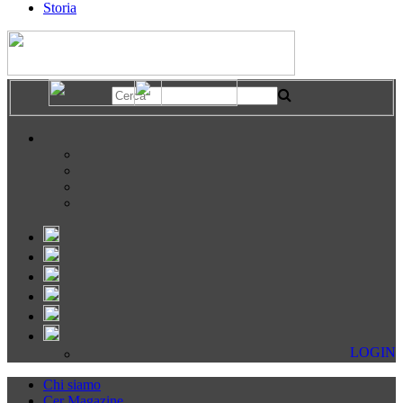
Storia
LOGIN
Chi siamo
Cer Magazine