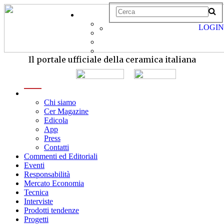
LOGIN
Il portale ufficiale della ceramica italiana
menu
Chi siamo
Cer Magazine
Edicola
App
Press
Contatti
Commenti ed Editoriali
Eventi
Responsabilità
Mercato Economia
Tecnica
Interviste
Prodotti tendenze
Progetti