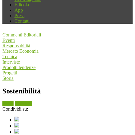
Edicola
App
Press
Contatti
Commenti Editoriali
Eventi
Responsabilità
Mercato Economia
Tecnica
Interviste
Prodotti tendenze
Progetti
Storia
Sostenibilità
Cerca
Vedi tutti
Condividi su: