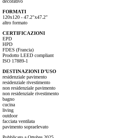
decorativo
FORMATI
120x120 - 47.2"x47.2"
altro formato
CERTIFICAZIONI
EPD
HPD
FDES (Francia)
Prodotto LEED compliant
ISO 17889-1
DESTINAZIONI D’USO
residenziale pavimento
residenziale rivestimento
non residenziale pavimento
non residenziale rivestimento
bagno
cucina
living
outdoor
facciata ventilata
pavimento sopraelevato
Pubblicato a Ottobre 2025