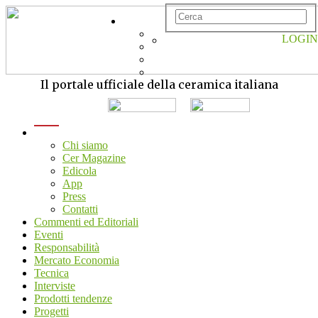
LOGIN
Il portale ufficiale della ceramica italiana
menu
Chi siamo
Cer Magazine
Edicola
App
Press
Contatti
Commenti ed Editoriali
Eventi
Responsabilità
Mercato Economia
Tecnica
Interviste
Prodotti tendenze
Progetti