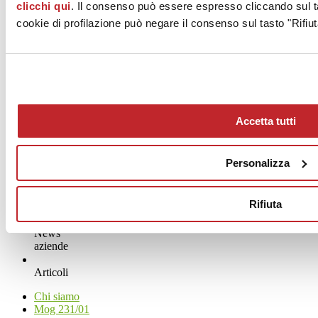
CASALGRANDE, 42013
clicchi qui
. Il consenso può essere espresso cliccando sul ta
Reggio Emilia
cookie di profilazione può negare il consenso sul tasto "Rifiut
Tel. 0522997411
Fax 0522997494
www.supergres.com
Accetta tutti
Personalizza
Rifiuta
News
aziende
Articoli
Chi siamo
Mog 231/01