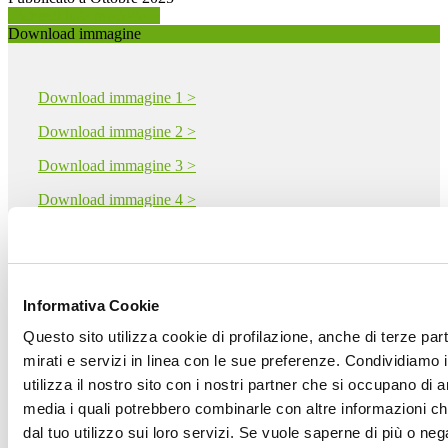
Richiedi info prodotto >
Download immagine
Download immagine 1 >
Download immagine 2 >
Download immagine 3 >
Download immagine 4 >
Download immagine 5 >
Download PDF
Informativa Cookie
Questo sito utilizza cookie di profilazione, anche di terze par
mirati e servizi in linea con le sue preferenze. Condividiamo i
utilizza il nostro sito con i nostri partner che si occupano di a
CERAMICHE SUPERGRES - CERAMICHE ATLAS
media i quali potrebbero combinarle con altre informazioni ch
CONCORDE S.p.A.
S.S. 467 34
dal tuo utilizzo sui loro servizi. Se vuole saperne di più o neg