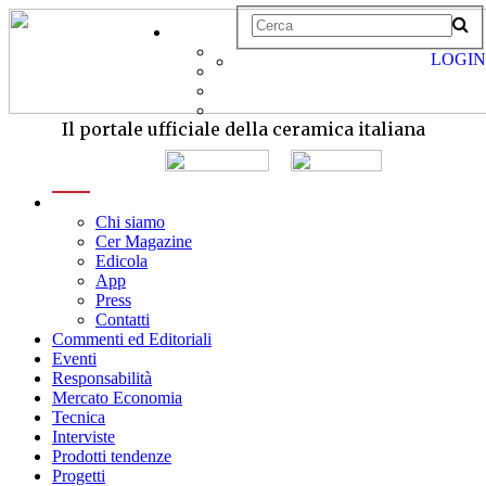
LOGIN
Il portale ufficiale della ceramica italiana
menu
Chi siamo
Cer Magazine
Edicola
App
Press
Contatti
Commenti ed Editoriali
Eventi
Responsabilità
Mercato Economia
Tecnica
Interviste
Prodotti tendenze
Progetti