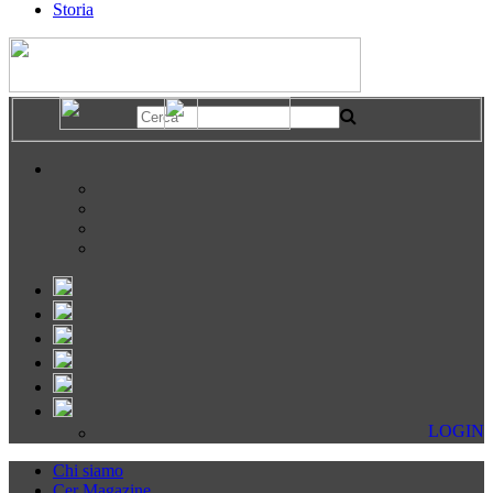
Storia
LOGIN
Chi siamo
Cer Magazine