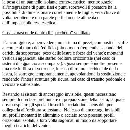
la posa di un pannello isolante termo-acustico, mentre grazie
all’integrazione di punti fissi e punti scorrevoli il posatore ha la
possibilità di dimensionare correttamente le fughe, vera chiave di
volta per ottenere una parete perfettamente allineata e
dall’impeccabile resa estetica.
Cosa si nasconde dentro il “pacchetto” ventilato
L’ancoraggio è, a ben vedere, un sistema di pezzi, composti da staffe
ancorate al muro dell’edificio (più o meno frequenti a seconda dei
carichi da sopportare, peso delle lastre e forza del vento); montanti
verticali agganciati alle staffe; orditura orizzontale (nel caso di
sistemi di aggancio a scomparsa). Quasi sempre è inoltre presente
una rete in fibra di vetro che, in caso di rottura accidentale della
lastra, la sorregge temporaneamente, agevolandone la sostituzione e
rendendo l’intera struttura più sicura, nel caso di transito pedonale e
veicolare sottostante.
Restando ai sistemi di ancoraggio invisibile, questi necessitano
sempre di una fase preliminare di preparazione della lastra, la quale
dovrà ospitare gli speciali inserti in acciaio indispensabili per
collegarla all’orditura sottostante. Nel caso di ancoraggi invisibili,
sui profili montanti in alluminio o acciaio sono presenti profili
orizzontali asolati, a loro volta sagomati in modo da sopportare
meglio i carichi del vento.