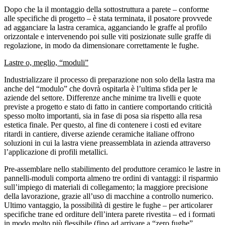
Dopo che la il montaggio della sottostruttura a parete – conforme
alle specifiche di progetto – è stata terminata, il posatore provvede
ad agganciare la lastra ceramica, agganciando le graffe al profilo
orizzontale e intervenendo poi sulle viti posizionate sulle graffe di
regolazione, in modo da dimensionare correttamente le fughe.
Lastre o, meglio, “moduli”
Industrializzare il processo di preparazione non solo della lastra ma
anche del “modulo” che dovrà ospitarla è l’ultima sfida per le
aziende del settore. Differenze anche minime tra livelli e quote
previste a progetto e stato di fatto in cantiere comportando criticità
spesso molto importanti, sia in fase di posa sia rispetto alla resa
estetica finale. Per questo, al fine di contenere i costi ed evitare
ritardi in cantiere, diverse aziende ceramiche italiane offrono
soluzioni in cui la lastra viene preassemblata in azienda attraverso
l’applicazione di profili metallici.
Pre-assemblare nello stabilimento del produttore ceramico le lastre in
pannelli-moduli comporta almeno tre ordini di vantaggi: il risparmio
sull’impiego di materiali di collegamento; la maggiore precisione
della lavorazione, grazie all’uso di macchine a controllo numerico.
Ultimo vantaggio, la possibilità di gestire le fughe – per articolarer
specifiche trane ed orditure dell’intera parete rivestita – ed i formati
in modo molto più flessibile (fino ad arrivare a “zero fughe”,