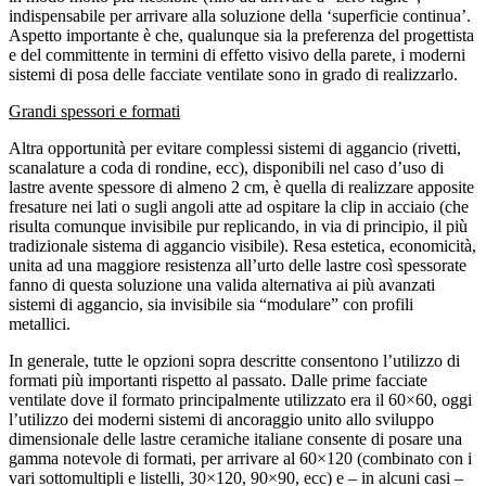
indispensabile per arrivare alla soluzione della ‘superficie continua’.
Aspetto importante è che, qualunque sia la preferenza del progettista
e del committente in termini di effetto visivo della parete, i moderni
sistemi di posa delle facciate ventilate sono in grado di realizzarlo.
Grandi spessori e formati
Altra opportunità per evitare complessi sistemi di aggancio (rivetti,
scanalature a coda di rondine, ecc), disponibili nel caso d’uso di
lastre avente spessore di almeno 2 cm, è quella di realizzare apposite
fresature nei lati o sugli angoli atte ad ospitare la clip in acciaio (che
risulta comunque invisibile pur replicando, in via di principio, il più
tradizionale sistema di aggancio visibile). Resa estetica, economicità,
unita ad una maggiore resistenza all’urto delle lastre così spessorate
fanno di questa soluzione una valida alternativa ai più avanzati
sistemi di aggancio, sia invisibile sia “modulare” con profili
metallici.
In generale, tutte le opzioni sopra descritte consentono l’utilizzo di
formati più importanti rispetto al passato. Dalle prime facciate
ventilate dove il formato principalmente utilizzato era il 60×60, oggi
l’utilizzo dei moderni sistemi di ancoraggio unito allo sviluppo
dimensionale delle lastre ceramiche italiane consente di posare una
gamma notevole di formati, per arrivare al 60×120 (combinato con i
vari sottomultipli e listelli, 30×120, 90×90, ecc) e – in alcuni casi –