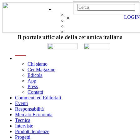
LOGIN
Il portale ufficiale della ceramica italiana
menu
Chi siamo
Cer Magazine
Edicola
App
Press
Contatti
Commenti ed Editoriali
Eventi
Responsabilità
Mercato Economia
Tecnica
Interviste
Prodotti tendenze
Progetti