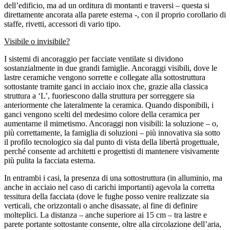
dell’edificio, ma ad un orditura di montanti e traversi – questa si
direttamente ancorata alla parete esterna -, con il proprio corollario di
staffe, rivetti, accessori di vario tipo.
Visibile o invisibile?
I sistemi di ancoraggio per facciate ventilate si dividono
sostanzialmente in due grandi famiglie. Ancoraggi visibili, dove le
lastre ceramiche vengono sorrette e collegate alla sottostruttura
sottostante tramite ganci in acciaio inox che, grazie alla classica
struttura a ‘L’, fuoriescono dalla struttura per sorreggere sia
anteriormente che lateralmente la ceramica. Quando disponibili, i
ganci vengono scelti del medesimo colore della ceramica per
aumentarne il mimetismo. Ancoraggi non visibili: la soluzione – o,
più correttamente, la famiglia di soluzioni – più innovativa sia sotto
il profilo tecnologico sia dal punto di vista della libertà progettuale,
perché consente ad architetti e progettisti di mantenere visivamente
più pulita la facciata esterna.
In entrambi i casi, la presenza di una sottostruttura (in alluminio, ma
anche in acciaio nel caso di carichi importanti) agevola la corretta
tessitura della facciata (dove le fughe posso venire realizzate sia
verticali, che orizzontali o anche disassate, al fine di definire
molteplici. La distanza – anche superiore ai 15 cm – tra lastre e
parete portante sottostante consente, oltre alla circolazione dell’aria,