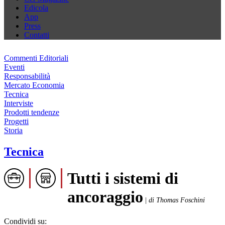
Edicola
App
Press
Contatti
Commenti Editoriali
Eventi
Responsabilità
Mercato Economia
Tecnica
Interviste
Prodotti tendenze
Progetti
Storia
Tecnica
Tutti i sistemi di
ancoraggio
|
di Thomas Foschini
Condividi su: