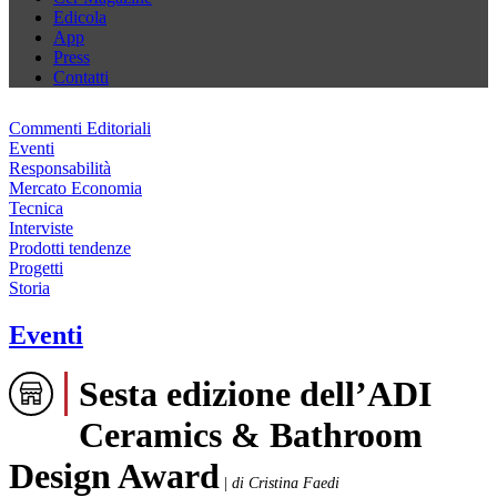
Edicola
App
Press
Contatti
Commenti Editoriali
Eventi
Responsabilità
Mercato Economia
Tecnica
Interviste
Prodotti tendenze
Progetti
Storia
Eventi
Sesta edizione dell’ADI
Ceramics & Bathroom
Design Award
|
di Cristina Faedi