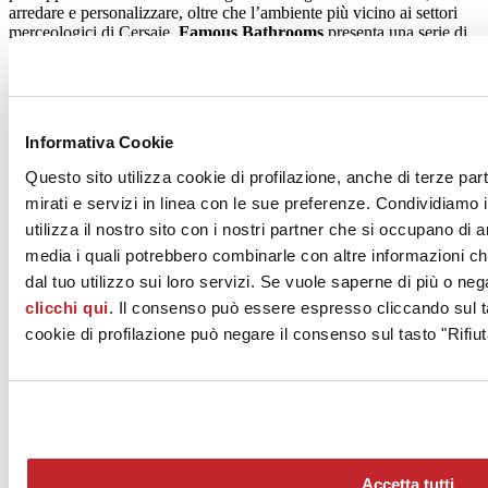
arredare e personalizzare, oltre che l’ambiente più vicino ai settori
merceologici di Cersaie,
Famous Bathrooms
presenta una serie di
ambienti bagno collegati a nomi di figure affascinanti che si sono
distinte in vari ambiti, dalla classicità ad oggi: dai
Beatles
a
Sigmund
Freud
, da
Coco Chanel
a
Piet Mondrian
, da
Le Corbusier
a
Maria
Callas
.
Informativa Cookie
Lo scorso anno ad essere premiate sono state
Ceramica Fondovalle
Spa
con il prodotto
20Pure
,
Mosaico+
con
Nuova Gamma
e
Questo sito utilizza cookie di profilazione, anche di terze par
Decoratori Bassanesi
con il prodotto
Segments
. Tra le aziende
mirati e servizi in linea con le sue preferenze. Condividiamo i
dell’arredobagno hanno vinto
Stella Rubinetterie
con
Simple
,
Arblu
con
Sistema Pietrablu
e
Duka
con
Natura 4000
. Le
utilizza il nostro sito con i nostri partner che si occupano di a
menzioni speciali sono andate a
41zero42
(nel settore della
media i quali potrebbero combinarle con altre informazioni ch
ceramica) e a
Pba Spa
con
Ausili a scomparsa
(settore
dal tuo utilizzo sui loro servizi. Se vuole saperne di più o neg
arredobagno).
clicchi qui
. Il consenso può essere espresso cliccando sul ta
Settembre 2019
cookie di profilazione può negare il consenso sul tasto "Rifiut
Accetta tutti