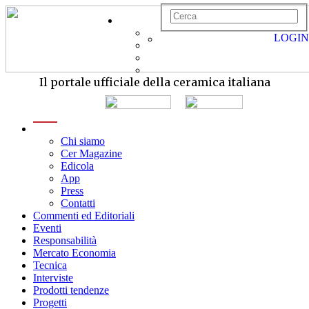
LOGIN
Il portale ufficiale della ceramica italiana
menu
Chi siamo
Cer Magazine
Edicola
App
Press
Contatti
Commenti ed Editoriali
Eventi
Responsabilità
Mercato Economia
Tecnica
Interviste
Prodotti tendenze
Progetti