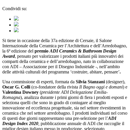
Condividi su:
Si tiene in occasione della 37a edizione di Cersaie, il Salone
Internazionale della Ceramica per l’Architettura e dell’Arredobagno,
la 6ª edizione del
premio
ADI Ceramics & Bathroom Design
Award
, pensato per valorizzare i prodotti italiani più innovativi dei
comparti della ceramica e dell’arredobagno, nato in collaborazione
con ADI – Associazione per il Disegno Industriale -, nell’ambito
delle attività culturali del programma ‘costruire, abitare, pensare’
.
Una commissione di esperti, formata da
Silvia Stanzani
(designer),
Oscar G. Colli
(co-fondatore della rivista
Il Bagno oggi e domani
) e
Valentina Downey
(
presidente ADI Delegazione Emilia-
Romagna
), analizza durante i primi giorni di fiera i prodotti esposti e
seleziona quelli che sono in grado di coniugare al meglio
innovazione ed eccellenza progettuale, sia nel settore rivestimenti in
ceramica che nel settore arredobagno. I prodotti individuati nel corso
di questi due giorni rappresentano una pre-selezione per l’
ADI
Design Index 2020
,
pubblicazione annuale di ADI che raccoglie il
miglior design italiano messo in produzione, selezionato