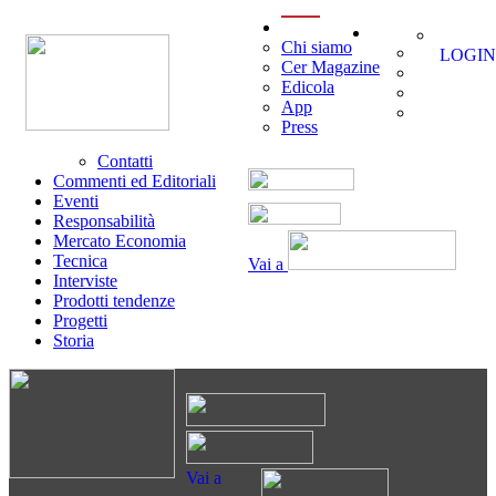
menu
Chi siamo
LOGIN
Cer Magazine
Edicola
App
Press
Contatti
Commenti ed Editoriali
Eventi
Responsabilità
Mercato Economia
Tecnica
Vai a
Interviste
Prodotti tendenze
Progetti
Storia
Vai a