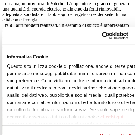
Tuscania, in provincia di Viterbo. L’impianto è in grado di generare
una quantità di energia elettrica totalmente da fonti rinnovabili,
adeguata a soddisfare il fabbisogno energetico residenziale di una
città come Perugia.
Tra gli altri progetti realizzati, un esempio di spicco è rappresentato
dal Centro Logistico Protezione Civile Regione Lazio a Capena, che
si configura in due edifici, il Centro Polifunzionale ed il Centro
Logistico per la Protezione Civile, i quali dialogano tra di loro per
composizione, forma, proporzioni, materiali e tecnologie costruttive.
Informativa Cookie
Questo sito utilizza cookie di profilazione, anche di terze part
per inviarLe messaggi pubblicitari mirati e servizi in linea con
sue preferenze. Condividiamo inoltre le informazioni sul mod
cui utilizza il nostro sito con i nostri partner che si occupano 
analisi dei dati web, pubblicità e social media i quali potrebbe
combinarle con altre informazioni che ha fornito loro o che h
raccolto dal tuo utilizzo sui loro servizi. Se vuole saperne di 
negare il consenso a tutti o ad alcuni cookie
clicchi qui
. Il
consenso può essere espresso cliccando sul tasto "Accetta
tutti". Se non vuole i cookie di profilazione può negare il