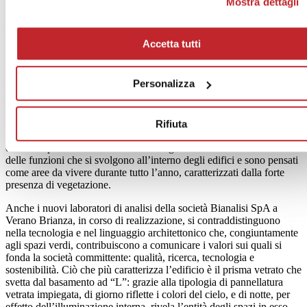
Mostra dettagli
consenso sul tasto "Rifiuta".
Centro Logistico Protezione Civile Regione Lazio, Capena (RM),
2019-2020
Accetta tutti
Il carattere esclusivo della composizione risiede proprio nei grandi
Personalizza
volumi parallelepipedei costituiti dai due edifici sopracitati, che di
notte, illuminandosi, emergono nello skyline del paesaggio
circostante, al fine di essere un punto di rifermento unico e
facilmente riconoscibile.
Rifiuta
Gli spazi pubblici aperti sono un elemento fondamentale all’interno
della composizione architettonica: fungono da filtro e anticamera
delle funzioni che si svolgono all’interno degli edifici e sono pensati
come aree da vivere durante tutto l’anno, caratterizzati dalla forte
presenza di vegetazione.
Anche i nuovi laboratori di analisi della società Bianalisi SpA a
Verano Brianza, in corso di realizzazione, si contraddistinguono
nella tecnologia e nel linguaggio architettonico che, congiuntamente
agli spazi verdi, contribuiscono a comunicare i valori sui quali si
fonda la società committente: qualità, ricerca, tecnologia e
sostenibilità. Ciò che più caratterizza l’edificio è il prisma vetrato che
svetta dal basamento ad “L”: grazie alla tipologia di pannellatura
vetrata impiegata, di giorno riflette i colori del cielo, e di notte, per
effetto dell’illuminazione interna, rivela l’entità degli spazi in esso