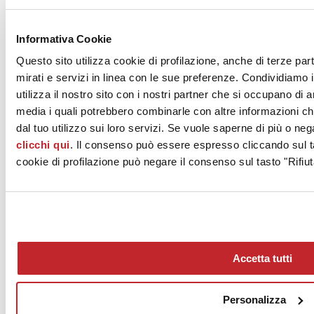
registra in Europa Occidentale una crescita della quota della
ceramica rispetto ad altre soluzioni alternative. Evidenze positive che
fanno leva sulle caratteristiche peculiari della ceramica, a partire
Informativa Cookie
dalla sua salubrità e facilità di pulizia, sostenibilità e durevolezza,
qualità estetiche e performance adatte all’uso prescritto. Un valore
Questo sito utilizza cookie di profilazione, anche di terze par
intrinseco del prodotto che, in questi mesi di riflessione sulle piccole
mirati e servizi in linea con le sue preferenze. Condividiamo i
e grandi cose che quotidianamente ci circondano, sta facendo la
utilizza il nostro sito con i nostri partner che si occupano di a
differenza nella scelta a favore di questa eccellenza del made in Italy.
media i quali potrebbero combinarle con altre informazioni ch
dal tuo utilizzo sui loro servizi. Se vuole saperne di più o neg
Dicembre 2020
clicchi qui
. Il consenso può essere espresso cliccando sul ta
cookie di profilazione può negare il consenso sul tasto "Rifiut
Accetta tutti
News
aziende
Personalizza
Articoli