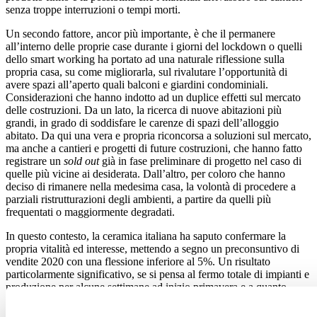
senza troppe interruzioni o tempi morti.
Un secondo fattore, ancor più importante, è che il permanere
all’interno delle proprie case durante i giorni del lockdown o quelli
dello smart working ha portato ad una naturale riflessione sulla
propria casa, su come migliorarla, sul rivalutare l’opportunità di
avere spazi all’aperto quali balconi e giardini condominiali.
Considerazioni che hanno indotto ad un duplice effetti sul mercato
delle costruzioni. Da un lato, la ricerca di nuove abitazioni più
grandi, in grado di soddisfare le carenze di spazi dell’alloggio
abitato. Da qui una vera e propria riconcorsa a soluzioni sul mercato,
ma anche a cantieri e progetti di future costruzioni, che hanno fatto
registrare un
sold out
già in fase preliminare di progetto nel caso di
quelle più vicine ai desiderata. Dall’altro, per coloro che hanno
deciso di rimanere nella medesima casa, la volontà di procedere a
parziali ristrutturazioni degli ambienti, a partire da quelli più
frequentati o maggiormente degradati.
In questo contesto, la ceramica italiana ha saputo confermare la
propria vitalità ed interesse, mettendo a segno un preconsuntivo di
vendite 2020 con una flessione inferiore al 5%. Un risultato
particolarmente significativo, se si pensa al fermo totale di impianti e
produzione per alcune settimane ad inizio primavera e a quanto,
purtroppo, è successo ad altri settori e comparti. Un risultato che,
letto nel medio termine e comparato ad altri materiali concorrenti,