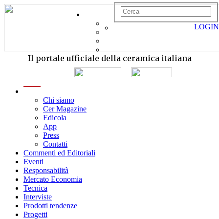
LOGIN
Il portale ufficiale della ceramica italiana
menu
Chi siamo
Cer Magazine
Edicola
App
Press
Contatti
Commenti ed Editoriali
Eventi
Responsabilità
Mercato Economia
Tecnica
Interviste
Prodotti tendenze
Progetti