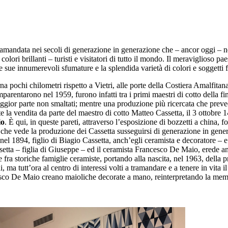
ramandata nei secoli di generazione in generazione che – ancor oggi – non
colori brillanti – turisti e visitatori di tutto il mondo. Il meraviglioso p
 le sue innumerevoli sfumature e la splendida varietà di colori e soggett
na pochi chilometri rispetto a Vietri, alle porte della Costiera Amalfitan
parentarono nel 1959, furono infatti tra i primi maestri di cotto della fin
ggior parte non smaltati; mentre una produzione più ricercata che preved
 la vendita da parte del maestro di cotto Matteo Cassetta, il 3 ottobre 
io
. È qui, in queste pareti, attraverso l’esposizione di bozzetti a china, 
sa che vede la produzione dei Cassetta susseguirsi di generazione in gene
el 1894, figlio di Biagio Cassetta, anch’egli ceramista e decoratore – 
ssetta – figlia di Giuseppe – ed il ceramista Francesco De Maio, erede an
 fra storiche famiglie ceramiste, portando alla nascita, nel 1963, della p
 ma tutt’ora al centro di interessi volti a tramandare e a tenere in vita il
esco De Maio creano maioliche decorate a mano, reinterpretando la memori