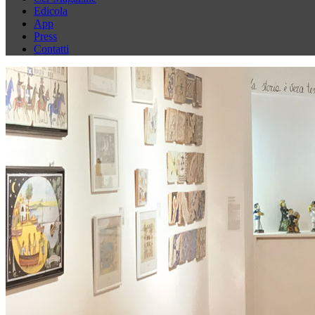
Edicola
App
Press
Contatti