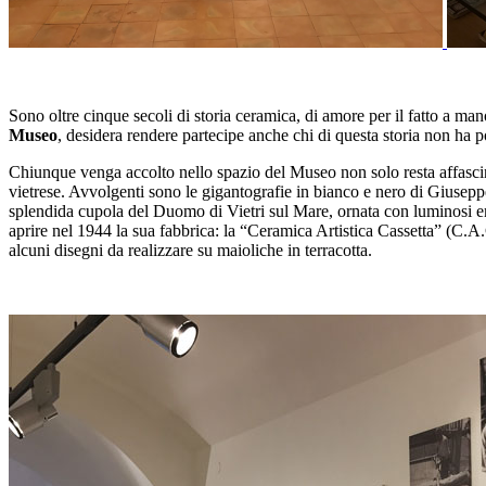
Sono oltre cinque secoli di storia ceramica, di amore per il fatto a m
Museo
, desidera rendere partecipe anche chi di questa storia non ha p
Chiunque venga accolto nello spazio del Museo non solo resta affascinat
vietrese. Avvolgenti sono le gigantografie in bianco e nero di Giuseppe
splendida cupola del Duomo di Vietri sul Mare, ornata con luminosi em
aprire nel 1944 la sua fabbrica: la “Ceramica Artistica Cassetta” (C.A.C
alcuni disegni da realizzare su maioliche in terracotta.