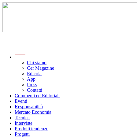
menu
Chi siamo
Cer Magazine
Edicola
App
Press
Contatti
Commenti ed Editoriali
Eventi
Responsabilità
Mercato Economia
Tecnica
Interviste
Prodotti tendenze
Progetti