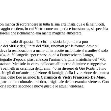
 manca di sorprendere in tutta la sua arte insita qua e là nei vicoli,
aesaggio costiero, in cui Vietri come una perla è incastonata, si specchia
i floreali che richiamano alla mente magiche atmosfere.
a – non solo di questa affascinante storia fa parte, ma può
e del ‘400 e degli inizi del ‘500, rinomati per le fornaci dove si
eva la realizzazione a mano di terracotte maiolicate si manifestò solo
1494, di 50 langelle “per riporvi olio” a Franceschetto Longo,
fotografie d’epoca, piastrelle con l’anima d’argilla, maioliche del ‘700,
razione. Mensole in vetro, collocate all’interno di intime e suggestive
e i pannelli in ceramica degli anni ’40 su disegno di Gio Ponti… Fino
ch’egli di un’antica tradizione di famiglia della lavorazione del cotto a
rima delle loro aziende: la
Ceramica di Vietri Francesco De Mai
o.
 patrimonio culturale, artistico, artigianale della ceramica vietrese. Con
a storica secondo i nuovi gusti e le attuali tendenze.