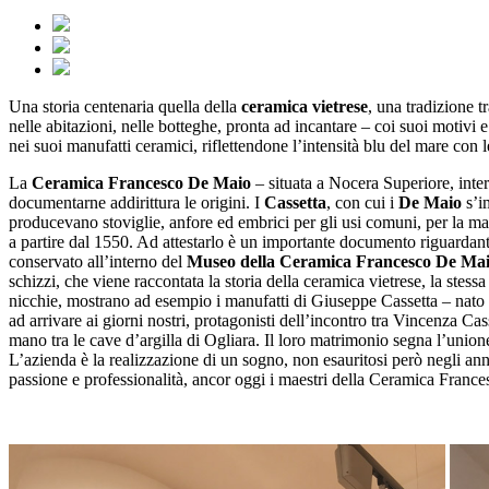
Una storia centenaria quella della
ceramica vietrese
, una tradizione t
nelle abitazioni, nelle botteghe, pronta ad incantare – coi suoi motivi e 
nei suoi manufatti ceramici, riflettendone l’intensità blu del mare con
La
Ceramica Francesco De Maio
– situata a Nocera Superiore, inter
documentarne addirittura le origini. I
Cassetta
, con cui i
De Maio
s’im
producevano stoviglie, anfore ed embrici per gli usi comuni, per la ma
a partire dal 1550. Ad attestarlo è un importante documento riguardante
conservato all’interno del
Museo della Ceramica Francesco De Ma
schizzi, che viene raccontata la storia della ceramica vietrese, la stes
nicchie, mostrano ad esempio i manufatti di Giuseppe Cassetta – nato n
ad arrivare ai giorni nostri, protagonisti dell’incontro tra Vincenza Ca
mano tra le cave d’argilla di Ogliara. Il loro matrimonio segna l’unione
L’azienda è la realizzazione di un sogno, non esauritosi però negli anni,
passione e professionalità, ancor oggi i maestri della Ceramica Franc