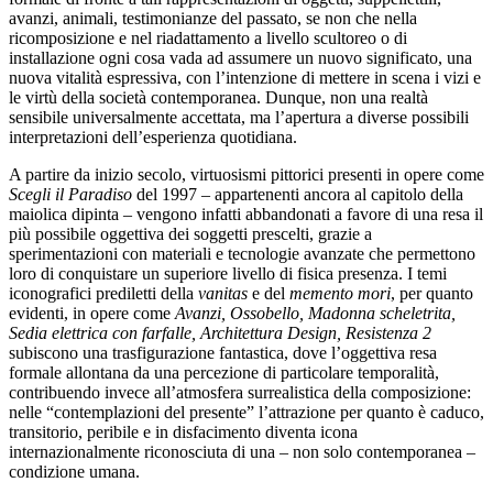
avanzi, animali, testimonianze del passato, se non che nella
ricomposizione e nel riadattamento a livello scultoreo o di
installazione ogni cosa vada ad assumere un nuovo significato, una
nuova vitalità espressiva, con l’intenzione di mettere in scena i vizi e
le virtù della società contemporanea. Dunque, non una realtà
sensibile universalmente accettata, ma l’apertura a diverse possibili
interpretazioni dell’esperienza quotidiana.
A partire da inizio secolo, virtuosismi pittorici presenti in opere come
Scegli il Paradiso
del 1997 – appartenenti ancora al capitolo della
maiolica dipinta – vengono infatti abbandonati a favore di una resa il
più possibile oggettiva dei soggetti prescelti, grazie a
sperimentazioni con materiali e tecnologie avanzate che permettono
loro di conquistare un superiore livello di fisica presenza. I temi
iconografici prediletti della
vanitas
e del
memento mori
, per quanto
evidenti, in opere come
Avanzi, Ossobello, Madonna scheletrita,
Sedia elettrica con farfalle, Architettura Design, Resistenza 2
subiscono una trasfigurazione fantastica, dove l’oggettiva resa
formale allontana da una percezione di particolare temporalità,
contribuendo invece all’atmosfera surrealistica della composizione:
nelle “contemplazioni del presente” l’attrazione per quanto è caduco,
transitorio, peribile e in disfacimento diventa icona
internazionalmente riconosciuta di una – non solo contemporanea –
condizione umana.