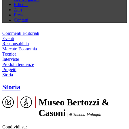
Edicola
App
Press
Contatti
Commenti Editoriali
Eventi
Responsabilità
Mercato Economia
Tecnica
Interviste
Prodotti tendenze
Progetti
Storia
Storia
Museo Bertozzi &
Casoni
|
di Simona Malagoli
Condividi su: