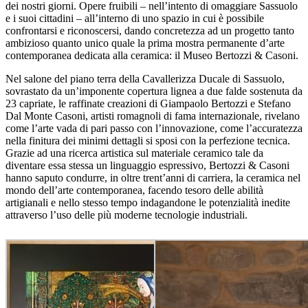
dei nostri giorni. Opere fruibili – nell’intento di omaggiare Sassuolo
e i suoi cittadini – all’interno di uno spazio in cui è possibile
confrontarsi e riconoscersi, dando concretezza ad un progetto tanto
ambizioso quanto unico quale la prima mostra permanente d’arte
contemporanea dedicata alla ceramica: il Museo Bertozzi & Casoni.
Nel salone del piano terra della Cavallerizza Ducale di Sassuolo,
sovrastato da un’imponente copertura lignea a due falde sostenuta da
23 capriate, le raffinate creazioni di Giampaolo Bertozzi e Stefano
Dal Monte Casoni, artisti romagnoli di fama internazionale, rivelano
come l’arte vada di pari passo con l’innovazione, come l’accuratezza
nella finitura dei minimi dettagli si sposi con la perfezione tecnica.
Grazie ad una ricerca artistica sul materiale ceramico tale da
diventare essa stessa un linguaggio espressivo, Bertozzi & Casoni
hanno saputo condurre, in oltre trent’anni di carriera, la ceramica nel
mondo dell’arte contemporanea, facendo tesoro delle abilità
artigianali e nello stesso tempo indagandone le potenzialità inedite
attraverso l’uso delle più moderne tecnologie industriali.