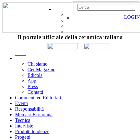
LOGIN
Il portale ufficiale della ceramica italiana
menu
Chi siamo
Cer Magazine
Edicola
App
Press
Contatti
Commenti ed Editoriali
Eventi
Responsabilità
Mercato Economia
Tecnica
Interviste
Prodotti tendenze
Progetti