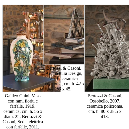
Bertozzi & Casoni,
Architettura Design,
2016, ceramica
policroma, cm. h. 42 x
66 x 45.
Galileo Chini, Vaso
Bertozzi & Casoni,
con rami fioriti e
Ossobello, 2007,
farfalle, 1919,
ceramica policroma,
ceramica, cm. h. 56 x
cm. h. 80 x 38,5 x
diam. 25; Bertozzi &
413.
Casoni, Sedia elettrica
con farfalle, 2011,