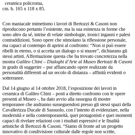
ceramica policroma,
cm. h. 165 x 118 x 85.
Con maniacale mimetismo i lavori di Bertozzi & Casoni non
riproducono pertanto l’esistente, ma la sua esistenza in forme che
sono altro da sé, intrise di velate simbologie, ironici inganni e palesi
contraddizioni. Sono opere che stimolano la riflessione personale,
ma capaci al contempo di aprirsi al confronto: “Non si può essere
ribelli in eterno, o si accetta un dialogo o si muore”, dichiarano gli
stessi artisti. Affermazione questa che ha trovato concretezza nella
mostra
Galileo Chini – Dialoghi d’Arte al Museo Bertozzi & Casoni
in grado di suggerire – pur affiancando opere realizzate da
personalità differenti ad un secolo di distanza – affinità evidenti o
sotterranee.
Dal 14 giugno al 14 ottobre 2018, l’esposizione dei lavori in
ceramica di Galileo Chini – posti a diretto confronto con le opere
presenti al Museo -, ha dato avvio alla rassegna di mostre
temporanee che andranno susseguendosi presso gli stessi spazi della
Cavallerizza Ducale di Sassuolo, con l’intento di evidenziare, nella
modernità e nella contemporaneità, quei protagonisti e quei momenti
capaci di rivelare relazioni con i risultati espressivi e le finalità
artistiche di Bertozzi & Casoni. “Siamo di fronte ad un progetto
innovativo di condivisione culturale dalle regole non scritte,