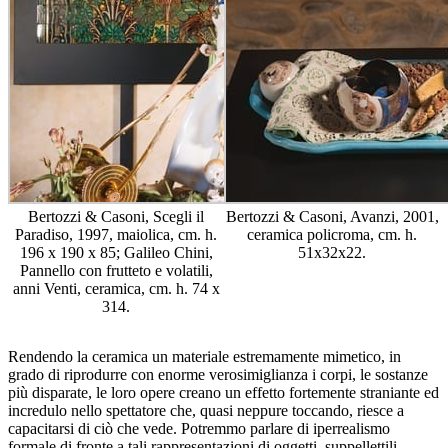
Bertozzi & Casoni, Scegli il
Bertozzi & Casoni, Avanzi, 2001,
Paradiso, 1997, maiolica, cm. h.
ceramica policroma, cm. h.
196 x 190 x 85; Galileo Chini,
51x32x22.
Pannello con frutteto e volatili,
anni Venti, ceramica, cm. h. 74 x
314.
Rendendo la ceramica un materiale estremamente mimetico, in
grado di riprodurre con enorme verosimiglianza i corpi, le sostanze
più disparate, le loro opere creano un effetto fortemente straniante ed
incredulo nello spettatore che, quasi neppure toccando, riesce a
capacitarsi di ciò che vede. Potremmo parlare di iperrealismo
formale di fronte a tali rappresentazioni di oggetti, suppellettili,