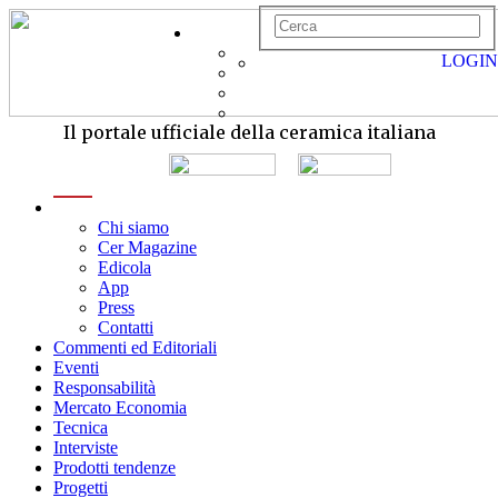
LOGIN
Il portale ufficiale della ceramica italiana
menu
Chi siamo
Cer Magazine
Edicola
App
Press
Contatti
Commenti ed Editoriali
Eventi
Responsabilità
Mercato Economia
Tecnica
Interviste
Prodotti tendenze
Progetti