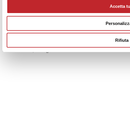
Credits
Accetta tu
Edi.Cer S.p.a. Società unipersonale
Viale Monte Santo, 40 - 41049 Sassuolo (MO) - Italy
Personalizz
Capitale Sociale: 2.500.000 euro - Codice fiscale e P.IVA
00853700367
Iscrizione al Registro delle Imprese: REA Modena 189678
Rifiuta
tel. +39 0536 804585 - fax +39 0536 806510
© Ceramica.info, All Rights Reserved.