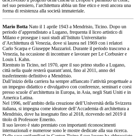
nel suo pensiero, l’architettura abbia un fine etico e resti ancora una
forma di resistenza alla società immateriale.
Mario Botta
Nato il 1 aprile 1943 a Mendrisio, Ticino. Dopo un
periodo d’apprendistato a Lugano, frequenta il liceo artistico di
Milano e prosegue i suoi studi all’Istituto Universitario
d’Architettura di Venezia, dove si laurea nel 1969 con i relatori
Carlo Scarpa e Giuseppe Mazzariol. Durante il periodo trascorso a
Venezia, ha occasione di incontrare e lavorare per Le Corbusier e
Louis I. Kahn.
Rientrato in Ticino, nel 1970, apre il suo primo studio a Lugano,
città nella quale resterà quarant’anni, fino al 2011, anno del
trasferimento definitivo a Mendrisio.
Dall’inizio della carriera ha sempre affiancato l’attività progettuale a
un impegno didattico e divulgativo con conferenze, seminari e corsi
presso scuole d’architettura in Europa, in Asia, negli Stati Uniti e in
America Latina.
Nel 1996, nell’ambito della creazione dell’Università della Svizzera
italiana, si impegna come ideatore dell’Accademia di architettura a
Mendrisio, dove ha insegnato fino al 2018, ricevendo nel 2019 il
titolo di Professore Emerito.
Il suo lavoro è stato premiato con importanti riconoscimenti
internazionali e numerose sono le mostre dedicate alla sua ricerca.
Dalle case unifamiliari in Canton Ticino il suo lavoro ha abbracciato