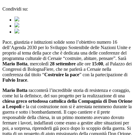
Condividi su:
Pace, giustizia e istituzioni solide sono l’obiettivo numero 16
dell’Agenda 2030 per lo Sviluppo Sostenibile delle Nazioni Unite e
proprio al tema della pace che è dedicata una delle conferenze del
programma culturale di Cersaie “costruire, abitare, pensare”. Sarà
Mario Botta
, mercoledì
28 settembre
alle ore
15:00
, al Palazzo dei
Congressi di BolognaFiere, che ne parlerà a Cersaie nella
conferenza dal titolo “
Costruire la pace
” con la partecipazione di
Fulvio Irace
.
Mario Botta
racconterà l’incredibile storia di resistenza e coraggio,
come lui la definisce, del suo progetto per la realizzazione di una
chiesa greco ortodossa cattolica della Compagnia di Don Orione
a Leopoli
e la cui costruzione non si è arrestata nemmeno durante la
guerra e sotto i bombardamenti. Il capo cantiere e il prete
responsabile della chiesa, in un primo momento avevano dovuto
fermare i lavori, indaffarati come erano a gestire altre situazioni per
poi, a sorpresa, riprenderli già poco dopo lo scoppio della guerra. Si
tratta di un progetto di aiuto missionario della comunità Don Orione,