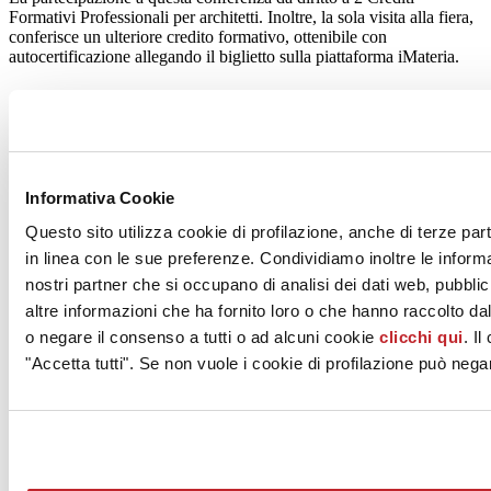
Formativi Professionali per architetti. Inoltre, la sola visita alla fiera,
conferisce un ulteriore credito formativo, ottenibile con
autocertificazione allegando il biglietto sulla piattaforma iMateria.
Agosto 2022
Informativa Cookie
Questo sito utilizza cookie di profilazione, anche di terze part
in linea con le sue preferenze. Condividiamo inoltre le informaz
nostri partner che si occupano di analisi dei dati web, pubbli
altre informazioni che ha fornito loro o che hanno raccolto dal
News
o negare il consenso a tutti o ad alcuni cookie
clicchi qui
. I
aziende
"Accetta tutti". Se non vuole i cookie di profilazione può negar
Articoli
Chi siamo
Mog 231/01
Privacy
Cookie Policy