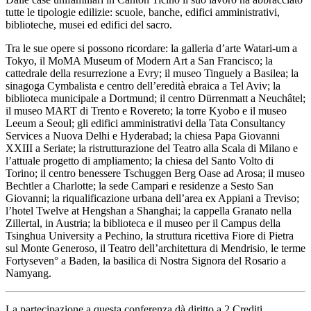
tutte le tipologie edilizie: scuole, banche, edifici amministrativi,
biblioteche, musei ed edifici del sacro.
Tra le sue opere si possono ricordare: la galleria d’arte Watari-um a
Tokyo, il MoMA Museum of Modern Art a San Francisco; la
cattedrale della resurrezione a Evry; il museo Tinguely a Basilea; la
sinagoga Cymbalista e centro dell’eredità ebraica a Tel Aviv; la
biblioteca municipale a Dortmund; il centro Dürrenmatt a Neuchâtel;
il museo MART di Trento e Rovereto; la torre Kyobo e il museo
Leeum a Seoul; gli edifici amministrativi della Tata Consultancy
Services a Nuova Delhi e Hyderabad; la chiesa Papa Giovanni
XXIII a Seriate; la ristrutturazione del Teatro alla Scala di Milano e
l’attuale progetto di ampliamento; la chiesa del Santo Volto di
Torino; il centro benessere Tschuggen Berg Oase ad Arosa; il museo
Bechtler a Charlotte; la sede Campari e residenze a Sesto San
Giovanni; la riqualificazione urbana dell’area ex Appiani a Treviso;
l’hotel Twelve at Hengshan a Shanghai; la cappella Granato nella
Zillertal, in Austria; la biblioteca e il museo per il Campus della
Tsinghua University a Pechino, la struttura ricettiva Fiore di Pietra
sul Monte Generoso, il Teatro dell’architettura di Mendrisio, le terme
Fortyseven° a Baden, la basilica di Nostra Signora del Rosario a
Namyang.
La partecipazione a questa conferenza dà diritto a 2 Crediti