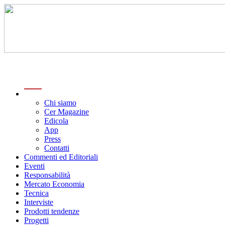
menu
Chi siamo
Cer Magazine
Edicola
App
Press
Contatti
Commenti ed Editoriali
Eventi
Responsabilità
Mercato Economia
Tecnica
Interviste
Prodotti tendenze
Progetti