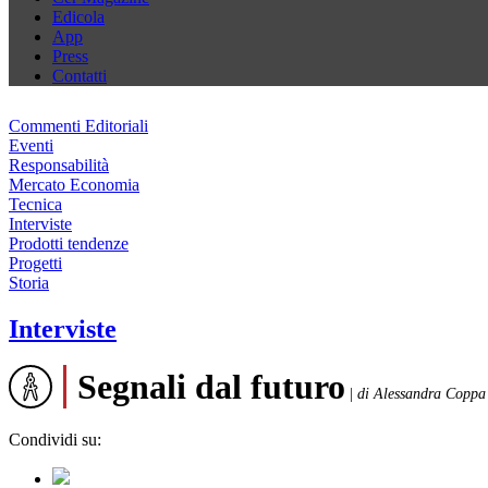
Edicola
App
Press
Contatti
Commenti Editoriali
Eventi
Responsabilità
Mercato Economia
Tecnica
Interviste
Prodotti tendenze
Progetti
Storia
Interviste
Segnali dal futuro
|
di Alessandra Coppa
Condividi su: