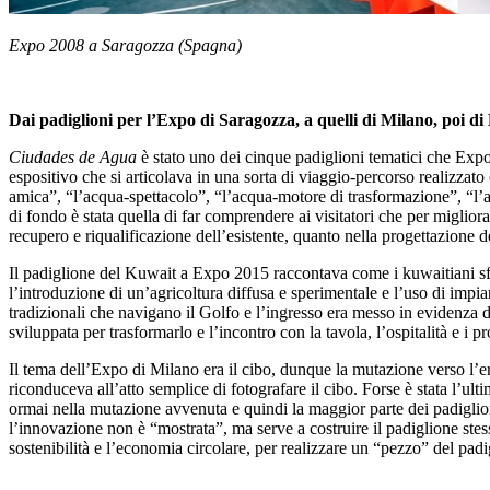
Expo 2008 a Saragozza (Spagna)
Dai padiglioni per l’Expo di Saragozza, a quelli di Milano, poi di
Ciudades de Agua
è stato uno dei cinque padiglioni tematici che Ex
espositivo che si articolava in una sorta di viaggio-percorso realizzato
amica”, “l’acqua-spettacolo”, “l’acqua-motore di trasformazione”, “l’ac
di fondo è stata quella di far comprendere ai visitatori che per migliora
recupero e riqualificazione dell’esistente, quanto nella progettazione d
Il padiglione del Kuwait a Expo 2015 raccontava come i kuwaitiani sfru
l’introduzione di un’agricoltura diffusa e sperimentale e l’uso di impian
tradizionali che navigano il Golfo e l’ingresso era messo in evidenza da
sviluppata per trasformarlo e l’incontro con la tavola, l’ospitalità e i p
Il tema dell’Expo di Milano era il cibo, dunque la mutazione verso l’er
riconduceva all’atto semplice di fotografare il cibo. Forse è stata l’u
ormai nella mutazione avvenuta e quindi la maggior parte dei padiglion
l’innovazione non è “mostrata”, ma serve a costruire il padiglione stes
sostenibilità e l’economia circolare, per realizzare un “pezzo” del padi