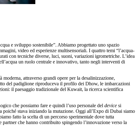
cqua e sviluppo sostenibile”. Abbiamo progettato uno spazio
immagini, video ed esperienze multisensoriali. I quattro temi “l’acqua-
ati con tecniche diverse, luci, suoni, variazioni igrometriche. L’idea
dell’acqua un ruolo centrale e innovativo, tanto negli interventi di
à moderna, attraverso grandi opere per la desalinizzazione,
ogetto del padiglione riproduceva il profilo dei Dhow, le imbarcazioni
ioni: il paesaggio tradizionale del Kuwait, la ricerca scientifica
nalogico che possiamo fare e quindi l’uso personale del
device
si
fetta poiché stava iniziando la mutazione. Oggi all’Expo di Dubai siamo
iamo fatto la scelta di un percorso sperimentale dove tutta
nde partner che hanno contribuito spingendo l’innovazione verso la