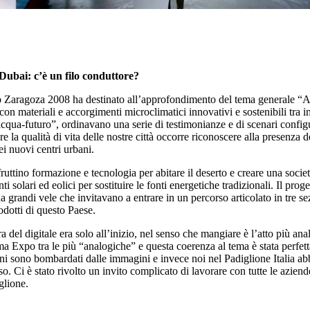
 Dubai: c’è un filo conduttore?
po Zaragoza 2008 ha destinato all’approfondimento del tema generale “A
 con materiali e accorgimenti microclimatici innovativi e sostenibili tra 
qua-futuro”, ordinavano una serie di testimonianze e di scenari configur
re la qualità di vita delle nostre città occorre riconoscere alla presenza 
ei nuovi centri urbani.
ttino formazione e tecnologia per abitare il deserto e creare una societ
ti solari ed eolici per sostituire le fonti energetiche tradizionali. Il pr
 grandi vele che invitavano a entrare in un percorso articolato in tre sez
rodotti di questo Paese.
a del digitale era solo all’inizio, nel senso che mangiare è l’atto più a
ltima Expo tra le più “analogiche” e questa coerenza al tema è stata per
i sono bombardati dalle immagini e invece noi nel Padiglione Italia abb
so. Ci è stato rivolto un invito complicato di lavorare con tutte le azie
glione.