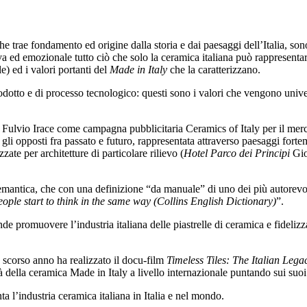
che trae fondamento ed origine dalla storia e dai paesaggi dell’Italia, son
ed emozionale tutto ciò che solo la ceramica italiana può rappresentare: 
e) ed i valori portanti del
Made in Italy
che la caratterizzano.
prodotto e di processo tecnologico: questi sono i valori che vengono unive
 Fulvio Irace come campagna pubblicitaria Ceramics of Italy per il merc
 gli opposti fra passato e futuro, rappresentata attraverso paesaggi forte
zate per architetture di particolare rilievo (
Hotel Parco dei Principi
Gio
 semantica, che con una definizione “da manuale” di uno dei più autorevo
ople start to think in the same way (Collins English Dictionary)
”.
e promuovere l’industria italiana delle piastrelle di ceramica e fideliz
o scorso anno ha realizzato il docu-film
Timeless Tiles: The Italian Lega
 della ceramica Made in Italy a livello internazionale puntando sui suoi
ta l’industria ceramica italiana in Italia e nel mondo.