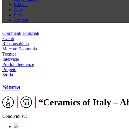
Edicola
App
Press
Contatti
Commenti Editoriali
Eventi
Responsabilità
Mercato Economia
Tecnica
Interviste
Prodotti tendenze
Progetti
Storia
Storia
“Ceramics of Italy – A
Condividi su: