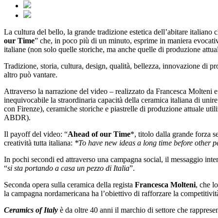
La cultura del bello, la grande tradizione estetica dell’abitare italiano 
our Time
” che, in poco più di un minuto, esprime in maniera evocativa 
italiane (non solo quelle storiche, ma anche quelle di produzione attual
Tradizione, storia, cultura, design, qualità, bellezza, innovazione di 
altro può vantare.
Attraverso la narrazione del video – realizzato da Francesca Molteni e
inequivocabile la straordinaria capacità della ceramica italiana di unire
con Firenze), ceramiche storiche e piastrelle di produzione attuale utiliz
ABDR).
Il payoff del video: “
Ahead of our Time
*, titolo dalla grande forza
creatività tutta italiana:
*To have new ideas a long time before other pe
In pochi secondi ed attraverso una campagna social, il messaggio intend
“
si sta portando a casa un pezzo di Italia
”.
Seconda opera sulla ceramica della regista
Francesca Molteni
, che l
la campagna nordamericana ha l’obiettivo di rafforzare la competitività
Ceramics of Italy
è da oltre 40 anni il marchio di settore che rappresen