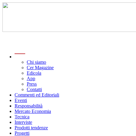
menu
Chi siamo
Cer Magazine
Edicola
App
Press
Contatti
Commenti ed Editoriali
Eventi
Responsabilità
Mercato Economia
Tecnica
Interviste
Prodotti tendenze
Progetti