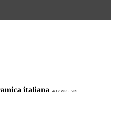
ramica italiana
|
di Cristina Faedi