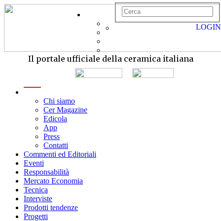
LOGIN
Il portale ufficiale della ceramica italiana
menu
Chi siamo
Cer Magazine
Edicola
App
Press
Contatti
Commenti ed Editoriali
Eventi
Responsabilità
Mercato Economia
Tecnica
Interviste
Prodotti tendenze
Progetti