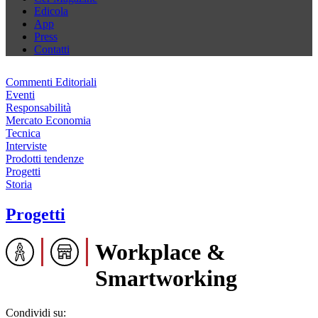
Edicola
App
Press
Contatti
Commenti Editoriali
Eventi
Responsabilità
Mercato Economia
Tecnica
Interviste
Prodotti tendenze
Progetti
Storia
Progetti
Workplace &
Smartworking
Condividi su: