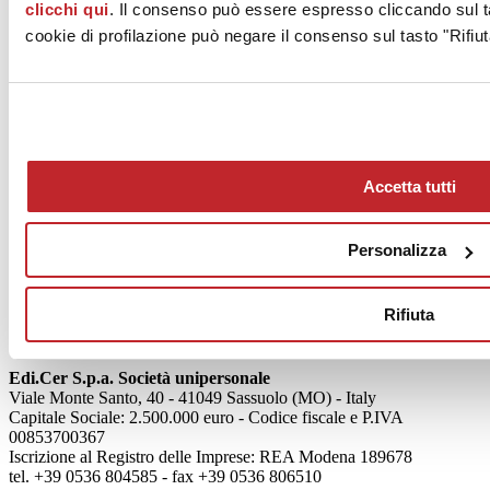
clicchi qui
. Il consenso può essere espresso cliccando sul ta
cookie di profilazione può negare il consenso sul tasto "Rifiut
News
aziende
Accetta tutti
Articoli
Personalizza
Chi siamo
Mog 231/01
Privacy
Rifiuta
Cookie Policy
Credits
Edi.Cer S.p.a. Società unipersonale
Viale Monte Santo, 40 - 41049 Sassuolo (MO) - Italy
Capitale Sociale: 2.500.000 euro - Codice fiscale e P.IVA
00853700367
Iscrizione al Registro delle Imprese: REA Modena 189678
tel. +39 0536 804585 - fax +39 0536 806510