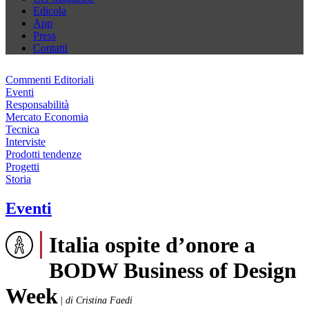
Edicola
App
Press
Contatti
Commenti Editoriali
Eventi
Responsabilità
Mercato Economia
Tecnica
Interviste
Prodotti tendenze
Progetti
Storia
Eventi
Italia ospite d’onore a
BODW Business of Design
Week
|
di Cristina Faedi