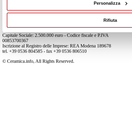
Personalizza
Privacy
Cookie Policy
Credits
Rifiuta
Edi.Cer S.p.a. Società unipersonale
Viale Monte Santo, 40 - 41049 Sassuolo (MO) - Italy
Capitale Sociale: 2.500.000 euro - Codice fiscale e P.IVA
00853700367
Iscrizione al Registro delle Imprese: REA Modena 189678
tel. +39 0536 804585 - fax +39 0536 806510
© Ceramica.info, All Rights Reserved.