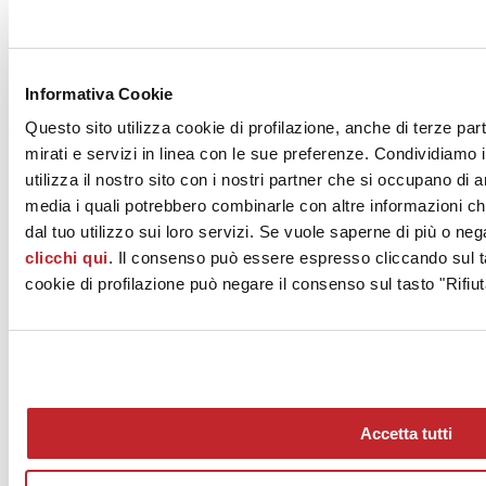
incontrare partner commerciali del mondo dell’interior design e
dell’architettura provenienti da Hong Kong, Australia, Corea,
Tailandia, Indonesia, Singapore, Filippine, Nuova Zelanda,
Vietnam
. Saranno otto le aziende presenti agli incontri:
Altaeco-
Ceramica Vogue, Ceramica Sant’Agostino, Ceramiche Caesar
,
Informativa Cookie
Cooperativa Ceramica d’Imola, Monocibec-Gruppo Fincibec,
Questo sito utilizza cookie di profilazione, anche di terze par
Florim Ceramiche, Mirage, Panariagroup Industrie Ceramiche.
mirati e servizi in linea con le sue preferenze. Condividiamo i
Novembre 2017
utilizza il nostro sito con i nostri partner che si occupano di a
media i quali potrebbero combinarle con altre informazioni ch
dal tuo utilizzo sui loro servizi. Se vuole saperne di più o neg
clicchi qui
. Il consenso può essere espresso cliccando sul ta
cookie di profilazione può negare il consenso sul tasto "Rifiut
News
aziende
Articoli
Accetta tutti
Chi siamo
Mog 231/01