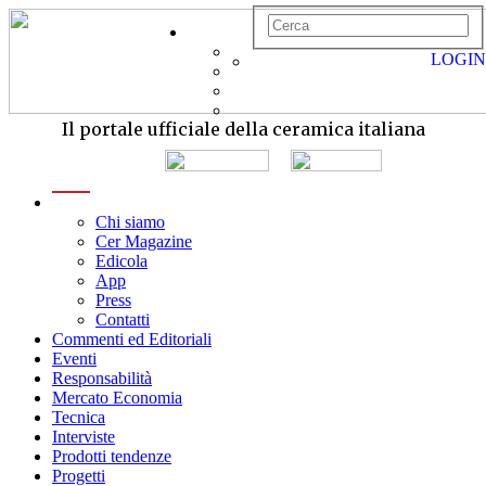
LOGIN
Il portale ufficiale della ceramica italiana
menu
Chi siamo
Cer Magazine
Edicola
App
Press
Contatti
Commenti ed Editoriali
Eventi
Responsabilità
Mercato Economia
Tecnica
Interviste
Prodotti tendenze
Progetti