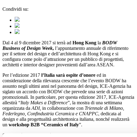
Condividi su:
Dal 4 al 9 dicembre 2017 si terrà ad
Hong Kong
la
BODW
Business of Design Week
,
l’appuntamento annuale di riferimento
per il settore del design e dell’architettura di Hong Kong e si
configura come polo d’attrazione per un pubblico di progettisti,
architetti e interior designer provenienti dall’area ASEAN.
Per l’edizione 2017
l’Italia sarà ospite d’onore
ed in
considerazione della rilevanza crescente che l’evento BODW ha
assunto negli ultimi anni nel panorama del design, ICE-Agenzia ha
siglato un accordo con BODW che prevede una serie di azioni
promozionali. In particolare, per questa edizione 2017, ICE-Agenzia
allestirà “
Italy Makes a Difference
”, la mostra di una settimana
organizzata da
ADI,
in collaborazione con
Triennale di Milano,
Federlegno, Confindustria Ceramica e CNAPPC
, dedicata al
design e alla progettualità architettonica italiana, nonché realizzerà
un
workshop B2B “Ceramics of Italy
”.
Qui il
7 dicembre prossimo
le aziende ceramiche italiane potranno