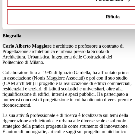
La segnaletica e l’immagine coordinata sono state affidate a un
design grafico chiaro e minimale, integrato con l’architettura dello
spazio interno e con le linee caratteristiche del marchio.
Rifiuta
Biografia
Carlo Alberto Maggiore
è architetto e professore a contratto di
Progettazione architettonica e urbana presso la Scuola di
Architettura, Urbanistica, Ingegneria delle Costruzioni del
Politecnico di Milano.
Collaboratore fino al 1995 di Ignazio Gardella, ha affrontato prima
in associazione (Nonis Maggiore Associati) e poi con il suo studio
(CAM architetti) il progetto e la realizzazione di edifici commerciali,
residenziali e terziari, di istituti scolastici e universitari, oltre alla
riqualificazione di edifici, interni e spazi pubblici. Ha partecipato a
numerosi concorsi di progettazione in cui ha ottenuto diversi premi e
riconoscimenti.
La sua attività professionale e di ricerca è focalizzata sui temi della
rigenerazione architettonica e urbana alle diverse scale e sul ruolo
strategico della pratica progettuale come strumento di innovazione.
È autore di monografie, articoli e saggi sul progetto architettonico