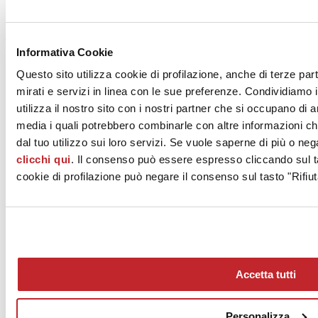
La grafica coordinata è servita per comunicare il progetto?
Informativa Cookie
Certo, ci è stato subito chiaro che un processo di rinnovamento
come quello che la società aveva deciso di intraprendere richiedeva
Questo sito utilizza cookie di profilazione, anche di terze par
un’integrazione tra diverse professionalità, era importante che il
mirati e servizi in linea con le sue preferenze. Condividiamo i
progetto fosse affrontato fin dall’inizio in modo interdisciplinare. Si
utilizza il nostro sito con i nostri partner che si occupano di a
trattava di ricostruire quell’identità aziendale che nel tempo si era
persa per strada. Così abbiamo formato un gruppo di lavoro con
media i quali potrebbero combinarle con altre informazioni ch
Studio Lancellotti per la grafica e Brand Angel Consulting per la
dal tuo utilizzo sui loro servizi. Se vuole saperne di più o neg
comunicazione. Insieme abbiamo avviato una riflessione sul
clicchi qui
. Il consenso può essere espresso cliccando sul ta
recupero dei valori fondanti di questa azienda familiare, attiva da
quasi cinquant’anni nel campo della distribuzione alimentare e ben
cookie di profilazione può negare il consenso sul tasto "Rifiut
radicata sul territorio, ma anche sulla necessità di rivedere alcune
abitudini che avevano portato a una comunicazione eterogenea e
sovrabbondante e a un certo disordine nell’uso dello spazio. Ci
siamo resi conto che occorreva lavorare soprattutto per sottrazione,
eliminando tutto ciò che non era strettamente necessario e affidare a
pochi elementi chiari il compito di dare ordine e comfort alla
comunicazione come allo spazio fisico per semplificare la
Accetta tutti
navigazione dei clienti tra gli scaffali e facilitare il lavoro degli
addetti. Il progetto di rebranding di Migross si è concretizzato nella
definizione di un nuovo payoff, nel restyling del logo e nella
revisione di tutti i principali touch point fisici e digitali del marchio.
Personalizza