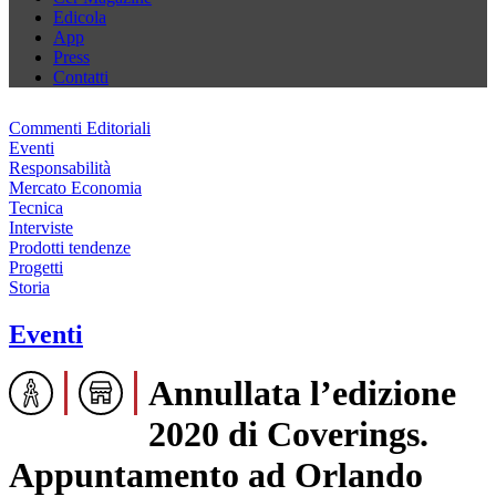
Edicola
App
Press
Contatti
Commenti Editoriali
Eventi
Responsabilità
Mercato Economia
Tecnica
Interviste
Prodotti tendenze
Progetti
Storia
Eventi
Annullata l’edizione
2020 di Coverings.
Appuntamento ad Orlando