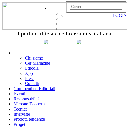
LOGIN
Il portale ufficiale della ceramica italiana
menu
Chi siamo
Cer Magazine
Edicola
App
Press
Contatti
Commenti ed Editoriali
Eventi
Responsabilità
Mercato Economia
Tecnica
Interviste
Prodotti tendenze
Progetti