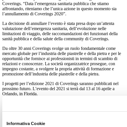
Coverings. “Data l’emergenza sanitaria pubblica che stiamo
affrontando, riteniamo che l’unica azione in questo momento sia
l’annullamento di Coverings 2020”.
La decisione di annullare l’evento è stata presa dopo un’attenta
valutazione dell’emergenza sanitaria, dell’evoluzione nelle
limitazioni di viaggio, delle raccomandazioni dei funzionari della
sanità pubblica e della salute della community di Coverings.
Da oltre 30 anni Coverings svolge un ruolo fondamentale come
mercato globale per l’industria delle piastrelle e della pietra e per le
opportunità che fornisce ai professionisti in termini di scambio di
relazioni e conoscenze. La società organizzatrice prosegue, con
impegno costante, a svolgere la propria attività di formazione e
promozione dell’industria delle piastrelle e della pietra.
I progetti per l’edizione 2021 di Coverings saranno pubblicati nel
prossimo futuro. L’evento del 2021 si terrà dal 13 al 16 aprile a
Orlando, in Florida.
“Chiediamo la vostra pazienza e comprensione durante questo
periodo di incertezza”, ha detto Hoff. “Continuiamo a lavorare per
un’edizione 2021 di successo, sulla quale potete rimanere
costantemente aggiornati visitando il sito
www.coverings.com
, i
Informativa Cookie
canali dei social media di Coverings e i futuri comunicati stampa.”